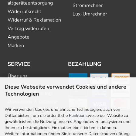
altgeräte­entsorgung
Stromrechner
Widerrufsrecht
Lux-Umrechner
Widerruf & Reklamation
Vertrag widerrufen
Angebote
Marken
SERVICE
BEZAHLUNG
Über uns
FAQ
Diese Webseite verwendet Cookies und andere
Beratung & Planung
Technologien
Downloads & Kataloge
Wir verwenden Cookies und ähnliche Technologien, auch von
Newsletter
Drittanbietern, um die ordentliche Funktionsweise der Website zu
Barrierefreiheit
gewährleisten, die Nutzung unseres Angebotes zu analysieren und
Stellenangebote
Ihnen ein bestmögliches Einkaufserlebnis bieten zu können.
Weitere Informationen finden Sie in unserer Datenschutzerklärung.
Kontakt