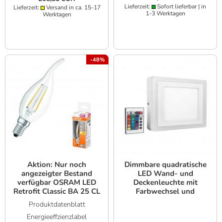
Lieferzeit:
Sofort lieferbar | in
Lieferzeit:
Versand in ca. 15-17
1-3 Werktagen
Werktagen
-48%
Aktion: Nur noch
Dimmbare quadratische
angezeigter Bestand
LED Wand- und
verfügbar OSRAM LED
Deckenleuchte mit
Retrofit Classic BA 25 CL
Farbwechsel und
2.8W 2700K E14 Kerze -
Fernbedienung 20x20cm
Produktdatenblatt
von LEDVANCE
Energieeffzienzlabel