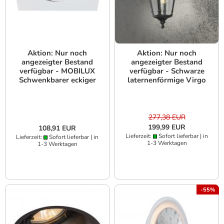
Aktion: Nur noch
Aktion: Nur noch
angezeigter Bestand
angezeigter Bestand
verfügbar - MOBILUX
verfügbar - Schwarze
Schwenkbarer eckiger
laternenförmige Virgo
Einbaustrahler MOBiDIM
Wandleuchte
COB SLIM Q 9W 927 60°
Konstsmide 568-750
weiß
Aluminium,
rauchfarbenes Acrylglas,
277,38 EUR
handmade in EU
199,99 EUR
108,91 EUR
Lieferzeit:
Sofort lieferbar | in
Lieferzeit:
Sofort lieferbar | in
1-3 Werktagen
1-3 Werktagen
-55%