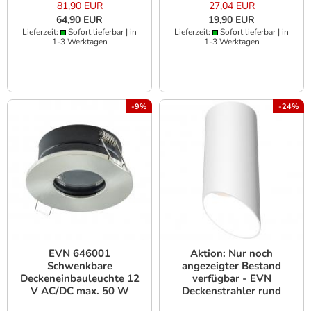
Anthrazit
81,90 EUR
27,04 EUR
64,90 EUR
19,90 EUR
Lieferzeit:
Sofort lieferbar | in
Lieferzeit:
Sofort lieferbar | in
1-3 Werktagen
1-3 Werktagen
-9%
-24%
EVN 646001
Aktion: Nur noch
Schwenkbare
angezeigter Bestand
Deckeneinbauleuchte 12
verfügbar - EVN
V AC/DC max. 50 W
Deckenstrahler rund
weiß ohne Fassung
weiß IP20 GU10