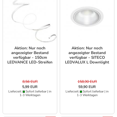
Aktion: Nur noch
Aktion: Nur noch
angezeigter Bestand
angezeigter Bestand
verfügbar - 150cm
verfügbar - SITECO
LEDVANCE LED-Streifen
LEDVALUX L Downlight
RGBW speziell zur
DALI 12.5W 80° 840
Fernseh
4000K UGR= 22 1050lm
Hintergundbeleuchtung
mit USB &
8,56 EUR
158,90 EUR
Fernbedienung,
5,99 EUR
59,90 EUR
warmweißes Licht
Lieferzeit:
Sofort lieferbar | in
Lieferzeit:
Sofort lieferbar | in
1-3 Werktagen
1-3 Werktagen