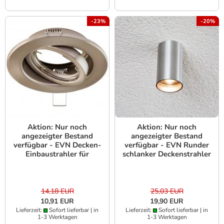
-23%
-20%
Aktion: Nur noch
Aktion: Nur noch
angezeigter Bestand
angezeigter Bestand
verfügbar - EVN Decken-
verfügbar - EVN Runder
Einbaustrahler für
schlanker Deckenstrahler
Niedervolt GU5.3
alu IP20 GU10
Leuchtmittel rund
schwenkbar chrom-sat.
IP20 GX5.3 12V
14,18 EUR
25,03 EUR
EinbauØ80
10,91 EUR
19,90 EUR
Lieferzeit:
Sofort lieferbar | in
Lieferzeit:
Sofort lieferbar | in
1-3 Werktagen
1-3 Werktagen