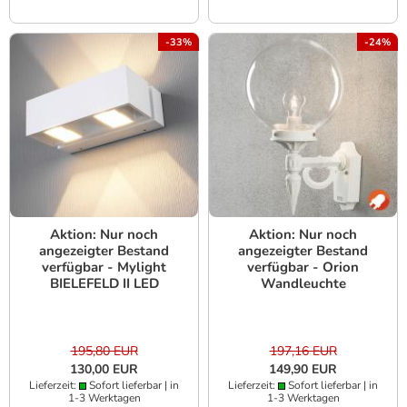
-33%
-24%
Aktion: Nur noch
Aktion: Nur noch
angezeigter Bestand
angezeigter Bestand
verfügbar - Mylight
verfügbar - Orion
BIELEFELD II LED
Wandleuchte
Wandleuchte IP54 in
Konstsmide 496-250
weiß
weiß lackiertes
Aluminium, klares
Acrylglas, handmade in
195,80 EUR
197,16 EUR
EU
130,00 EUR
149,90 EUR
Lieferzeit:
Sofort lieferbar | in
Lieferzeit:
Sofort lieferbar | in
1-3 Werktagen
1-3 Werktagen