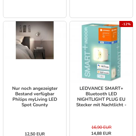
-12%
Nur noch angezeigter
LEDVANCE SMART+
Bestand verfügbar
Bluetooth LED
Philips myLiving LED
NIGHTLIGHT PLUG EU
Spot County
Stecker mit Nachtlicht -
Wandstrahler Stahl
Aktion: Nur noch
gebürstet inkl.
angezeigter Bestand
warmweiße LED
verfügbar
16,90 EUR
14,88 EUR
12,50 EUR