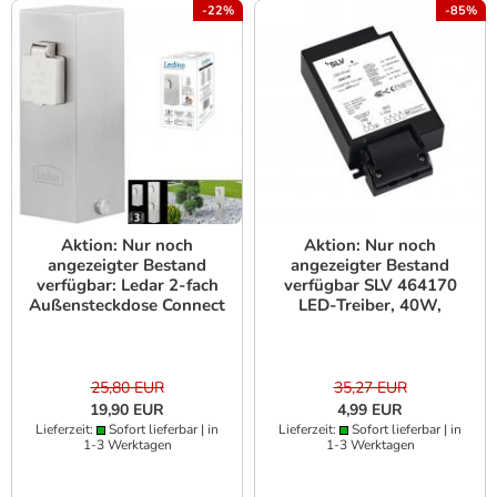
-22%
-85%
Aktion: Nur noch
Aktion: Nur noch
angezeigter Bestand
angezeigter Bestand
verfügbar: Ledar 2-fach
verfügbar SLV 464170
Außensteckdose Connect
LED-Treiber, 40W,
V2 IP44 Edelstahl
1000mA, inkl.
Zugentlastung -
25,80 EUR
35,27 EUR
19,90 EUR
4,99 EUR
Lieferzeit:
Sofort lieferbar | in
Lieferzeit:
Sofort lieferbar | in
1-3 Werktagen
1-3 Werktagen