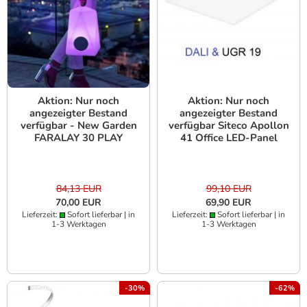
Aktion: Nur noch
Aktion: Nur noch
angezeigter Bestand
angezeigter Bestand
verfügbar - New Garden
verfügbar Siteco Apollon
FARALAY 30 PLAY
41 Office LED-Panel
Lautsprecher Bluetooth
62,2x62,2cm 4000K
Akku LED-RGB
35W 3700 Lumen DALI
UGR19 -
84,13 EUR
99,10 EUR
70,00 EUR
69,90 EUR
Lieferzeit:
Sofort lieferbar | in
Lieferzeit:
Sofort lieferbar | in
1-3 Werktagen
1-3 Werktagen
-30%
-62%