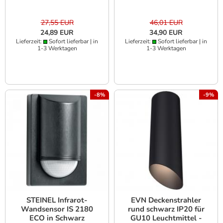
Einbaudurchmesser 71
mm
27,55 EUR
46,01 EUR
24,89 EUR
34,90 EUR
Lieferzeit:
Sofort lieferbar | in
Lieferzeit:
Sofort lieferbar | in
1-3 Werktagen
1-3 Werktagen
-8%
-9%
STEINEL Infrarot-
EVN Deckenstrahler
Wandsensor IS 2180
rund schwarz IP20 für
ECO in Schwarz
GU10 Leuchtmittel -