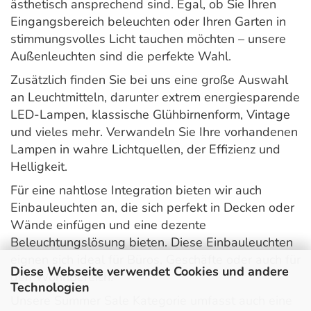
ästhetisch ansprechend sind. Egal, ob Sie Ihren
Eingangsbereich beleuchten oder Ihren Garten in
stimmungsvolles Licht tauchen möchten – unsere
Außenleuchten sind die perfekte Wahl.
Zusätzlich finden Sie bei uns eine große Auswahl
an Leuchtmitteln, darunter extrem energiesparende
LED-Lampen, klassische Glühbirnenform, Vintage
und vieles mehr. Verwandeln Sie Ihre vorhandenen
Lampen in wahre Lichtquellen, der Effizienz und
Helligkeit.
Für eine nahtlose Integration bieten wir auch
Einbauleuchten an, die sich perfekt in Decken oder
Wände einfügen und eine dezente
Beleuchtungslösung bieten. Diese Einbauleuchten
eignen sich ideal für Büros, Geschäfte oder auch für
Diese Webseite verwendet Cookies und andere
den Wohnbereich.
Technologien
Unsere Summer Sale Kategorie umfasst auch eine