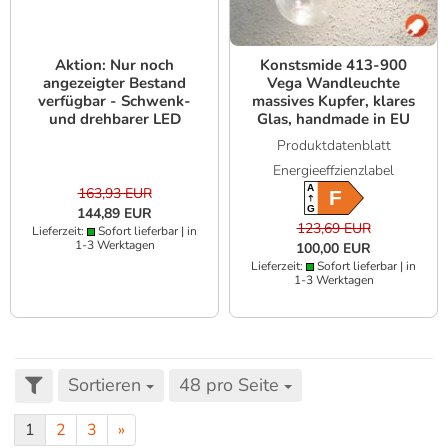
Aktion: Nur noch
Konstsmide 413-900
angezeigter Bestand
Vega Wandleuchte
verfügbar - Schwenk-
massives Kupfer, klares
und drehbarer LED
Glas, handmade in EU
Einbaustrahler MOBiDAL
Produktdatenblatt
COB STYLE Q 14W DIM-
Energieeffzienzlabel
to-WARM 45° weiß
MOBILUX
A
163,93 EUR
F
G
144,89 EUR
123,69 EUR
Lieferzeit:
Sofort lieferbar | in
1-3 Werktagen
100,00 EUR
Lieferzeit:
Sofort lieferbar | in
1-3 Werktagen
Sortieren
48 pro Seite
1
2
3
»