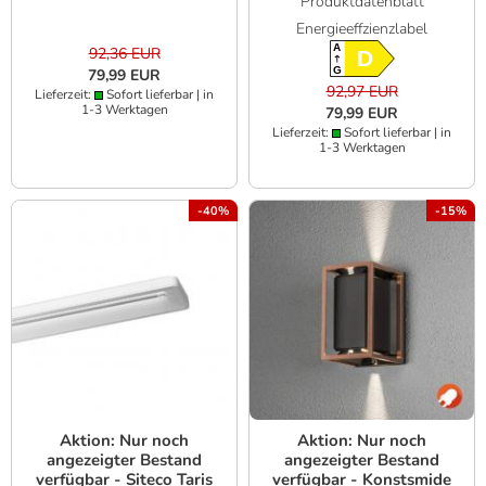
Produktdatenblatt
Akku RGBW dim
KVG/VVG Straßenlampe
Energieeffzienzlabel
Fernbedienung
A
92,36 EUR
D
G
79,99 EUR
92,97 EUR
Lieferzeit:
Sofort lieferbar | in
1-3 Werktagen
79,99 EUR
Lieferzeit:
Sofort lieferbar | in
1-3 Werktagen
-40%
-15%
Aktion: Nur noch
Aktion: Nur noch
angezeigter Bestand
angezeigter Bestand
verfügbar - Siteco Taris
verfügbar - Konstsmide