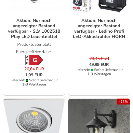
Aktion: Nur noch
Aktion: Nur noch
angezeigter Bestand
angezeigter Bestand
verfügbar - SLV 1002518
verfügbar - Ledino Profi
Play LED Leuchtmittel
LED-Akkustrahler HORN
E27 RGBW 240° 11.5W
15W mit Music
Produktdatenblatt
Smarthome
Bluetooth Baustrahler
Energieeffzienzlabel
mit Powerbank
A
73,45 EUR
G
G
49,99 EUR
26,64 EUR
Lieferzeit:
Sofort lieferbar | in
1-3 Werktagen
1,99 EUR
Lieferzeit:
Sofort lieferbar | in
1-3 Werktagen
-27%