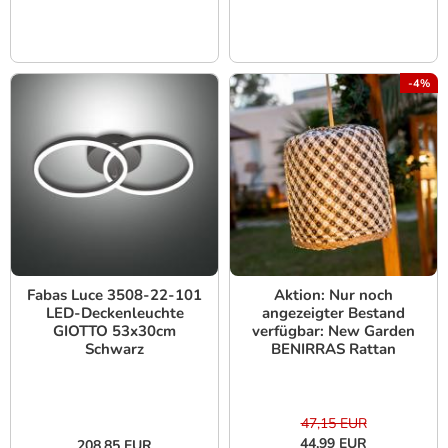
-4%
Fabas Luce 3508-22-101
Aktion: Nur noch
LED-Deckenleuchte
angezeigter Bestand
GIOTTO 53x30cm
verfügbar: New Garden
Schwarz
BENIRRAS Rattan
Hängeleuchte Akku
warmweisses Licht mit
Fernbedienung dimmbar
47,15 EUR
44,99 EUR
208,85 EUR