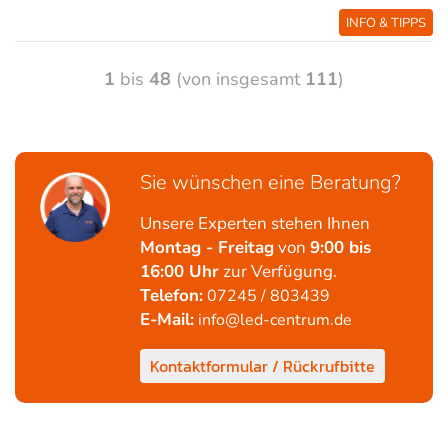
INFO & TIPPS
1
bis
48
(von insgesamt
111
)
Sie wünschen eine Beratung?
Unsere Experten stehen Ihnen
Montag - Freitag
von
9:00 bis
16:00 Uhr
zur Verfügung.
Telefon:
07245 / 803439
E-Mail:
info@led-centrum.de
Kontaktformular / Rückrufbitte