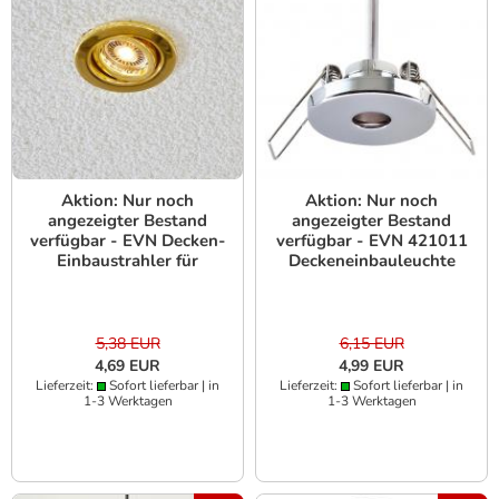
Aktion: Nur noch
Aktion: Nur noch
angezeigter Bestand
angezeigter Bestand
verfügbar - EVN Decken-
verfügbar - EVN 421011
Einbaustrahler für
Deckeneinbauleuchte
Niedervolt GU4
Chrom 12 V
Leuchtmittel rund
Einbaudurchmesser 25
schwenkbar messing
mm
IP20 GZ4 12V
5,38 EUR
6,15 EUR
EinbauØ60
4,69 EUR
4,99 EUR
Lieferzeit:
Sofort lieferbar | in
Lieferzeit:
Sofort lieferbar | in
1-3 Werktagen
1-3 Werktagen