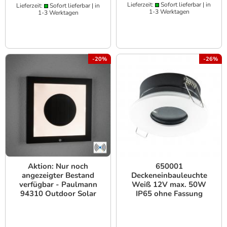
Lieferzeit:
Sofort lieferbar | in
Lieferzeit:
Sofort lieferbar | in
1-3 Werktagen
1-3 Werktagen
-20%
-26%
Aktion: Nur noch
650001
angezeigter Bestand
Deckeneinbauleuchte
verfügbar - Paulmann
Weiß 12V max. 50W
94310 Outdoor Solar
IP65 ohne Fassung
Panel Taija IP44 400*400
Einbaudurchmesser 68
3000K 200lm
mm
Bewegungsmelder