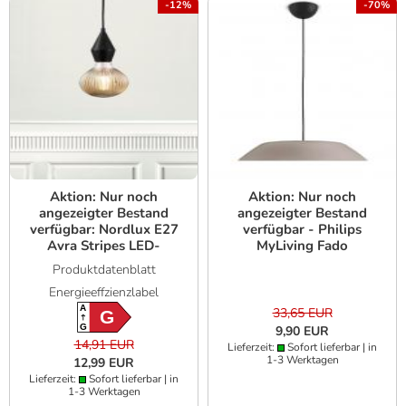
-12%
-70%
Aktion: Nur noch
Aktion: Nur noch
angezeigter Bestand
angezeigter Bestand
verfügbar: Nordlux E27
verfügbar - Philips
Avra Stripes LED-
MyLiving Fado
Filament Leuchtmittel
408988716 LED
Produktdatenblatt
2W Extra Warmweiß
Pendelleuchte 4.5W
Energieeffzienzlabel
Smoke
A
33,65 EUR
G
G
9,90 EUR
14,91 EUR
Lieferzeit:
Sofort lieferbar | in
1-3 Werktagen
12,99 EUR
Lieferzeit:
Sofort lieferbar | in
1-3 Werktagen