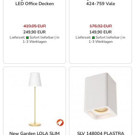
LED Office Decken
424-759 Vale
Leuchte 4000K 31W
Wandleuchte schwarz
4750lm 123cm weiss
und kupferfarben
lackiertes Aluminium,
klares Glas, individuell
419,05 EUR
176,92 EUR
verstellbarer
249,90 EUR
149,90 EUR
Lichtaustritt 0-85°
Lieferzeit:
Sofort lieferbar | in
Lieferzeit:
Sofort lieferbar | in
1-3 Werktagen
1-3 Werktagen
New Garden LOLA SLIM
SLV 148004 PLASTRA