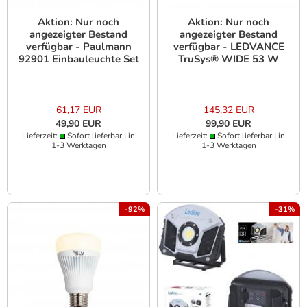
Aktion: Nur noch
Aktion: Nur noch
angezeigter Bestand
angezeigter Bestand
verfügbar - Paulmann
verfügbar - LEDVANCE
92901 Einbauleuchte Set
TruSys® WIDE 53 W
Nova Plus IP65 schwb
3000 K SI
oval LED 1x 2x7W GU10
Weiß m-Chrom
61,17 EUR
145,32 EUR
49,90 EUR
99,90 EUR
Lieferzeit:
Sofort lieferbar | in
Lieferzeit:
Sofort lieferbar | in
1-3 Werktagen
1-3 Werktagen
-92%
-31%