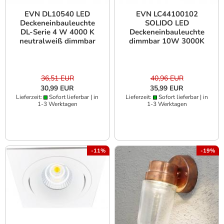
EVN DL10540 LED
EVN LC44100102
Deckeneinbauleuchte
SOLIDO LED
DL-Serie 4 W 4000 K
Deckeneinbauleuchte
neutralweiß dimmbar
dimmbar 10W 3000K
weiß Einbaudurchmesser
Weiß IP54
92 mm
Einbaudurchmesser
85mm
36,51 EUR
40,96 EUR
30,99 EUR
35,99 EUR
Lieferzeit:
Sofort lieferbar | in
Lieferzeit:
Sofort lieferbar | in
1-3 Werktagen
1-3 Werktagen
-11%
-19%