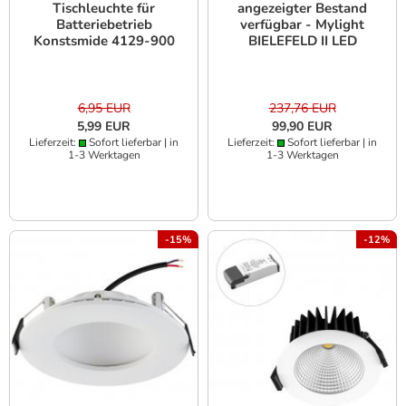
Tischleuchte für
angezeigter Bestand
Batteriebetrieb
verfügbar - Mylight
Konstsmide 4129-900
BIELEFELD II LED
Wandleuchte IP54 in alu
gebürstet - silber
6,95 EUR
237,76 EUR
5,99 EUR
99,90 EUR
Lieferzeit:
Sofort lieferbar | in
Lieferzeit:
Sofort lieferbar | in
1-3 Werktagen
1-3 Werktagen
-15%
-12%