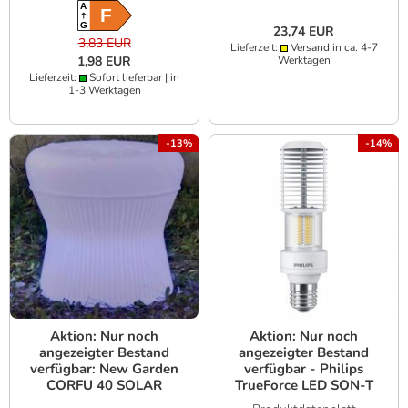
A
F
G
23,74 EUR
3,83 EUR
Lieferzeit:
Versand in ca. 4-7
Werktagen
1,98 EUR
Lieferzeit:
Sofort lieferbar | in
1-3 Werktagen
-13%
-14%
Aktion: Nur noch
Aktion: Nur noch
angezeigter Bestand
angezeigter Bestand
verfügbar: New Garden
verfügbar - Philips
CORFU 40 SOLAR
TrueForce LED SON-T
beleuchteter Hocker
90-55W E40 740