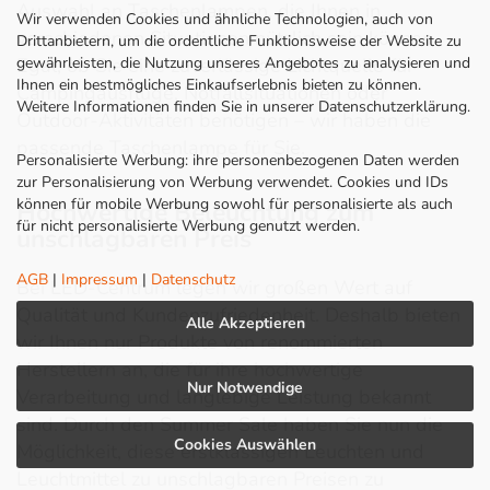
Auswahl an Taschenlampen, die Ihnen in
Wir verwenden Cookies und ähnliche Technologien, auch von
verschiedenen Situationen nützlich sein können.
Drittanbietern, um die ordentliche Funktionsweise der Website zu
gewährleisten, die Nutzung unseres Angebotes zu analysieren und
Egal, ob Sie eine zuverlässige Lichtquelle für
Ihnen ein bestmögliches Einkaufserlebnis bieten zu können.
Campingausflüge, Notfallsituationen oder
Weitere Informationen finden Sie in unserer Datenschutzerklärung.
Outdoor-Aktivitäten benötigen – wir haben die
passende Taschenlampe für Sie.
Personalisierte Werbung: ihre personenbezogenen Daten werden
zur Personalisierung von Werbung verwendet. Cookies und IDs
können für mobile Werbung sowohl für personalisierte als auch
Hochwertige Beleuchtung zum
für nicht personalisierte Werbung genutzt werden.
unschlagbaren Preis
AGB
|
Impressum
|
Datenschutz
Bei LED-Centrum legen wir großen Wert auf
Qualität und Kundenzufriedenheit. Deshalb bieten
Alle Akzeptieren
wir Ihnen nur Produkte von renommierten
Herstellern an, die für ihre hochwertige
Nur Notwendige
Verarbeitung und langlebige Leistung bekannt
sind. Durch den Summer Sale haben Sie nun die
Cookies Auswählen
Möglichkeit, diese erstklassigen Leuchten und
Leuchtmittel zu unschlagbaren Preisen zu