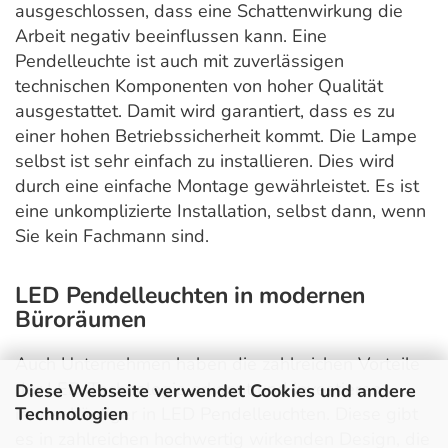
ausgeschlossen, dass eine Schattenwirkung die
Arbeit negativ beeinflussen kann. Eine
Pendelleuchte ist auch mit zuverlässigen
technischen Komponenten von hoher Qualität
ausgestattet. Damit wird garantiert, dass es zu
einer hohen Betriebssicherheit kommt. Die Lampe
selbst ist sehr einfach zu installieren. Dies wird
durch eine einfache Montage gewährleistet. Es ist
eine unkomplizierte Installation, selbst dann, wenn
Sie kein Fachmann sind.
LED Pendelleuchten in modernen
Büroräumen
Auch Unternehmen haben die zahlreichen Vorteile
der LED-Technologie erkannt und investieren
Diese Webseite verwendet Cookies und andere
Technologien
immer häufiger in LED Pendelleuchten. Diese gibt
es in zahlreichen hochwertig wirkenden Design, die