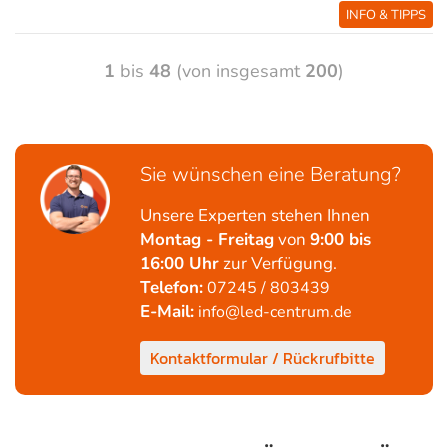
INFO & TIPPS
1
bis
48
(von insgesamt
200
)
Sie wünschen eine Beratung?
Unsere Experten stehen Ihnen
Montag - Freitag
von
9:00 bis
16:00 Uhr
zur Verfügung.
Telefon:
07245 / 803439
E-Mail:
info@led-centrum.de
Kontaktformular / Rückrufbitte