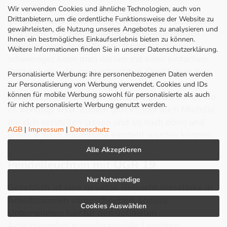
jeden Raum eines Unternehmens professionell
Wir verwenden Cookies und ähnliche Technologien, auch von
Drittanbietern, um die ordentliche Funktionsweise der Website zu
gestalten und gleichzeitig ein optimales Lichtklima
gewährleisten, die Nutzung unseres Angebotes zu analysieren und
erzeugen, das zum effizienten Arbeiten einfach
Ihnen ein bestmögliches Einkaufserlebnis bieten zu können.
benötigt wird. Je größer ein Raum ist, desto
Weitere Informationen finden Sie in unserer Datenschutzerklärung.
schwieriger kann man diesen mit einer einfachen
Deckenbeleuchtung ausleuchten. Direkt über den
Personalisierte Werbung: ihre personenbezogenen Daten werden
Schreibtischen oder Arbeitsbereichen hängende
zur Personalisierung von Werbung verwendet. Cookies und IDs
können für mobile Werbung sowohl für personalisierte als auch
Pendelleuchten bringen das Licht genau dahin, wo
für nicht personalisierte Werbung genutzt werden.
es benötigt wird. Zudem gibt es hier auch Modelle,
die sich verstellen lassen und so nach oben und
AGB
|
Impressum
|
Datenschutz
unten je nach Raumhöhe einstellt werden können.
Alle Akzeptieren
Pendelleuchten mit UGR 19
Nur Notwendige
Gesetzlich ist eine gewisse Beleuchtungsstärke in
Arbeitsräumen vorgeschrieben, sodass
Cookies Auswählen
Unternehmen hier für den optimalen
Arbeitskomfort in professionelle Leuchten