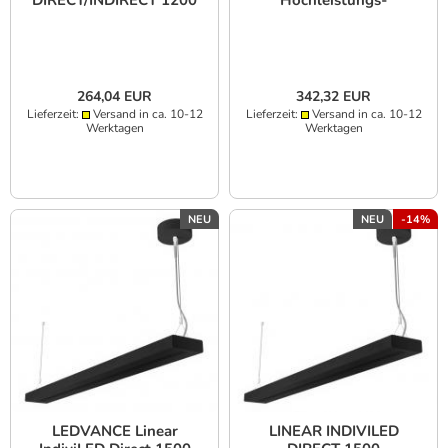
DIRECT/INDIRECT 1200
Hochleistungs-
PS
Hängeleuchte 69W
CRI90 UGR≤19 IoT-fähig
Lichtband- und
Bürobeleuchtung
264,04 EUR
342,32 EUR
Lieferzeit:
Versand in ca. 10-12
Lieferzeit:
Versand in ca. 10-12
Werktagen
Werktagen
NEU
NEU
-14%
LEDVANCE Linear
LINEAR INDIVILED