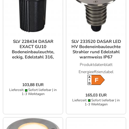
SLV 228434 DASAR
SLV 233520 DASAR LED
EXACT GU10
HV Bodeneinbauleuchte
Bodeneinbauleuchte,
Strahler rund Edelstahl
eckig, Edelstahl 316,
warmweiss IP67
max. 35W, IP67
Produktdatenblatt
Energieeffzienzlabel
A
F
G
103,88 EUR
Lieferzeit:
Sofort lieferbar | in
1-3 Werktagen
165,03 EUR
Lieferzeit:
Sofort lieferbar | in
1-3 Werktagen