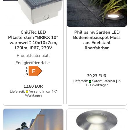
ChiliTec LED
Philips myGarden LED
Pflasterstein "BRIKX 10"
Bodeneinbauspot Moss
warmweiß 10x10x7cm,
aus Edelstahl
120lm, IP67, 230V
überfahrbar
Produktdatenblatt
Energieeffzienzlabel
A
F
G
39,23 EUR
Lieferzeit:
Sofort lieferbar | in
1-3 Werktagen
12,80 EUR
Lieferzeit:
Versand in ca. 4-7
Werktagen