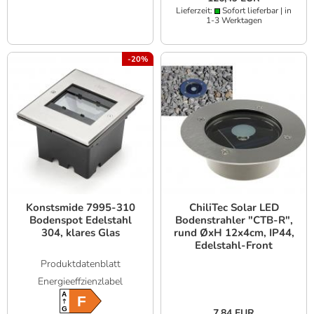
Lieferzeit:
Sofort lieferbar | in
1-3 Werktagen
-20%
Konstsmide 7995-310
ChiliTec Solar LED
Bodenspot Edelstahl
Bodenstrahler "CTB-R",
304, klares Glas
rund ØxH 12x4cm, IP44,
Edelstahl-Front
Produktdatenblatt
Energieeffzienzlabel
A
F
G
7,84 EUR