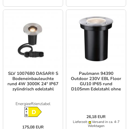
SLV 1007680 DASAR® S
Paulmann 94390
Bodeneinbauleuchte
Outdoor 230V EBL Floor
rund 4W 3000K 24° IP67
GU10 IP65 rund
zylindrisch edelstahl
D105mm Edelstahl ohne
LM
Energieeffzienzlabel
A
D
G
26,18 EUR
Lieferzeit:
Versand in ca. 4-7
Werktagen
175,08 EUR