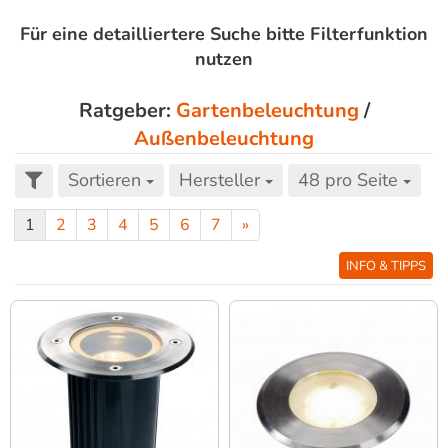
Für eine detailliertere Suche bitte Filterfunktion
nutzen
Ratgeber:
Gartenbeleuchtung
/
Außenbeleuchtung
Sortieren
Hersteller
48 pro Seite
1
2
3
4
5
6
7
»
INFO & TIPPS