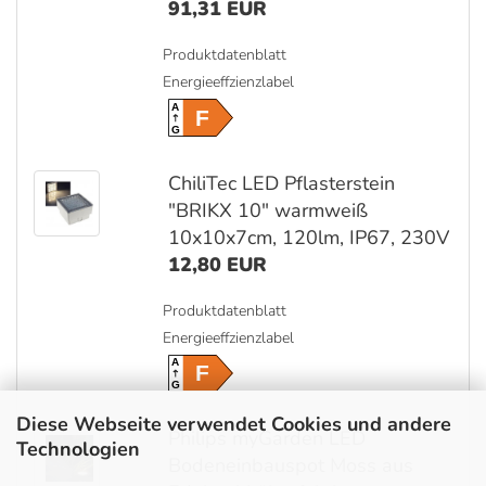
91,31 EUR
Produktdatenblatt
Energieeffzienzlabel
A
F
G
ChiliTec LED Pflasterstein
"BRIKX 10" warmweiß
10x10x7cm, 120lm, IP67, 230V
12,80 EUR
Produktdatenblatt
Energieeffzienzlabel
A
F
G
Diese Webseite verwendet Cookies und andere
Philips myGarden LED
Technologien
Bodeneinbauspot Moss aus