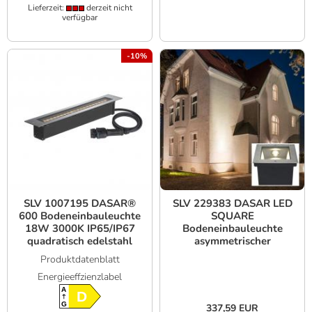
Lieferzeit:
derzeit nicht
verfügbar
-10%
SLV 1007195 DASAR®
SLV 229383 DASAR LED
600 Bodeneinbauleuchte
SQUARE
18W 3000K IP65/IP67
Bodeneinbauleuchte
quadratisch edelstahl
asymmetrischer
Lichtstrahl Edelstahl
Produktdatenblatt
3000K
Energieeffzienzlabel
A
D
G
337,59 EUR