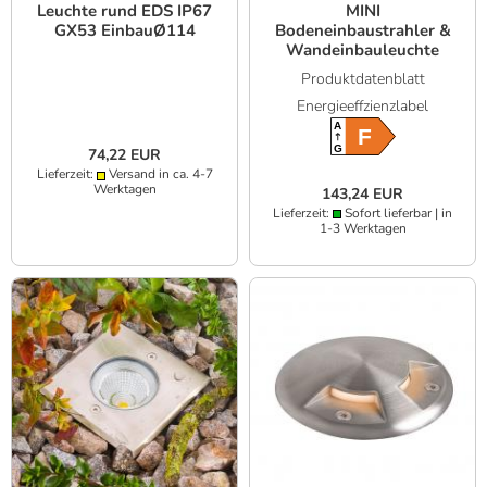
Leuchte rund EDS IP67
MINI
GX53 EinbauØ114
Bodeneinbaustrahler &
Wandeinbauleuchte
In&Out aus Edelstahl
Produktdatenblatt
3000K IP67
Energieeffzienzlabel
A
F
G
74,22 EUR
Lieferzeit:
Versand in ca. 4-7
Werktagen
143,24 EUR
Lieferzeit:
Sofort lieferbar | in
1-3 Werktagen