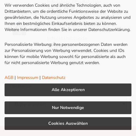
Edelstahl überfahrbar
Wir verwenden Cookies und ähnliche Technologien, auch von
39,23 EUR
Drittanbietern, um die ordentliche Funktionsweise der Website zu
gewährleisten, die Nutzung unseres Angebotes zu analysieren und
SLV 227680 SOLASTO
Ihnen ein bestmögliches Einkaufserlebnis bieten zu können.
Weitere Informationen finden Sie in unserer Datenschutzerklärung.
Bodeneinbauleuchte rund
Edelstahlblende
Personalisierte Werbung: ihre personenbezogenen Daten werden
57,81 EUR
zur Personalisierung von Werbung verwendet. Cookies und IDs
können für mobile Werbung sowohl für personalisierte als auch
Produktdatenblatt
für nicht personalisierte Werbung genutzt werden.
AGB
|
Impressum
|
Datenschutz
Hersteller
Alle Akzeptieren
Nur Notwendige
Cookies Auswählen