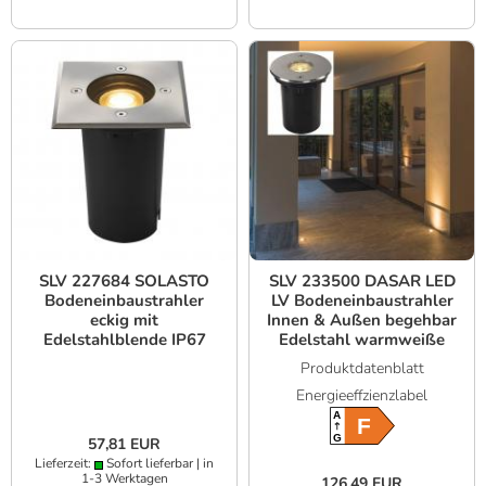
SLV 227684 SOLASTO
SLV 233500 DASAR LED
Bodeneinbaustrahler
LV Bodeneinbaustrahler
eckig mit
Innen & Außen begehbar
Edelstahlblende IP67
Edelstahl warmweiße
LED IP67
Produktdatenblatt
Energieeffzienzlabel
A
F
G
57,81 EUR
Lieferzeit:
Sofort lieferbar | in
1-3 Werktagen
126,49 EUR