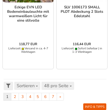
Eckige EVN LED
SLV 1006173 SMALL
Bodeneinbauleuchte mit
PLOT Abdeckung 2 Slots
warmweißem Licht für
Edelstahl
eine stilvolle
Außenbeleuchtung von
unten IP67 3W 3000K
warmweißes Licht
118,77 EUR
116,44 EUR
Lieferzeit:
Versand in ca. 4-7
Lieferzeit:
Sofort lieferbar | in
Werktagen
1-3 Werktagen
Sortieren
48 pro Seite
1
2
3
4
5
6
7
»
INFO & TIPPS