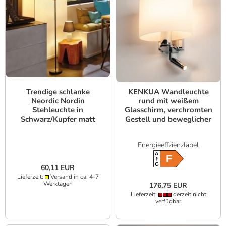
Trendige schlanke
KENKUA Wandleuchte
Neordic Nordin
rund mit weißem
Stehleuchte in
Glasschirm, verchromten
Schwarz/Kupfer matt
Gestell und beweglicher
Paulmann 79614
LED-Leselampe SLV
1002855
Energieeffzienzlabel
A
F
G
60,11 EUR
Lieferzeit:
Versand in ca. 4-7
Werktagen
176,75 EUR
Lieferzeit:
derzeit nicht
verfügbar