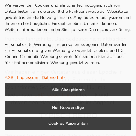
Wir verwenden Cookies und ähnliche Technologien, auch von
Retro Leuchten und Lampen für jeden Raumtyp.
Drittanbietern, um die ordentliche Funktionsweise der Website zu
Retro ist in: ob in Mode, bei Möbeln, in der Musik
gewährleisten, die Nutzung unseres Angebotes zu analysieren und
oder auch bei den Lampen. Dieser Stil schaut
Ihnen ein bestmögliches Einkaufserlebnis bieten zu können.
Weitere Informationen finden Sie in unserer Datenschutzerklärung.
zurück in die Vergangenheit - auf die Styles
früherer Jahrzehnte. Das bedeutet nicht altbacken
Personalisierte Werbung: ihre personenbezogenen Daten werden
zu sein, sondern knüpft an tolle Tradionien und
zur Personalisierung von Werbung verwendet. Cookies und IDs
Gefühle der letzten Zeit an und hilft Erinnerungen
können für mobile Werbung sowohl für personalisierte als auch
zu bewahren.
für nicht personalisierte Werbung genutzt werden.
Wir haben einiger Verteter aus dieser Epoche in
AGB
|
Impressum
|
Datenschutz
verschiedneen Formen und Farben für Ihr
Wohnzimmer, Schlafzimmer oder Flur mit
Alle Akzeptieren
modernster
LED-Leuchtmittel
Technik und
hochwertigen Materielien für Sie im Angebot.
Nur Notwendige
TYPISCH RETRO
Cookies Auswählen