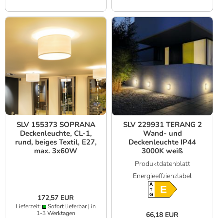
SLV 155373 SOPRANA
SLV 229931 TERANG 2
Deckenleuchte, CL-1,
Wand- und
rund, beiges Textil, E27,
Deckenleuchte IP44
max. 3x60W
3000K weiß
Produktdatenblatt
Energieeffzienzlabel
A
E
G
172,57 EUR
Lieferzeit:
Sofort lieferbar | in
1-3 Werktagen
66,18 EUR