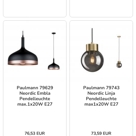
Paulmann 79629
Paulmann 79743
Neordic Embla
Neordic Linja
Pendelleuchte
Pendelleuchte
max.1x20W E27
max1x20W E27
Schwarz/Kupfer matt
Rauchglas/Messing
gebürstet
76,53 EUR
73,59 EUR