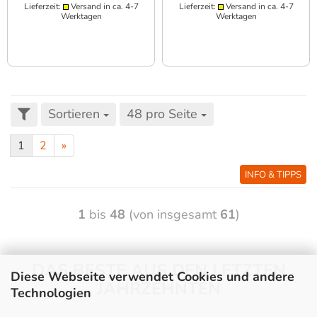
Lieferzeit:
Versand in ca. 4-7
Lieferzeit:
Versand in ca. 4-7
Werktagen
Werktagen
Sortieren
48 pro Seite
1
2
»
INFO & TIPPS
1
bis
48
(von insgesamt
61
)
DAS BESTE AUS DEN LETZTEN
Diese Webseite verwendet Cookies und andere
JAHRZEHNTEN
Technologien