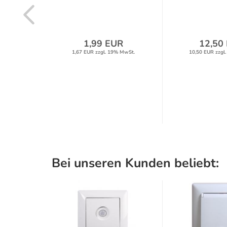
R
1,99 EUR
12,50
% MwSt.
1,67 EUR zzgl. 19% MwSt.
10,50 EUR zzgl
Bei unseren Kunden beliebt: