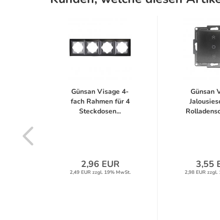
AM E27
Günsan Visage 4-
Günsan 
sic A
fach Rahmen für 4
Jalousies
Steckdosen...
Rolladensch
latt
label
2,96 EUR
3,55 
2,49 EUR zzgl. 19% MwSt.
2,98 EUR zzgl.
R
% MwSt.