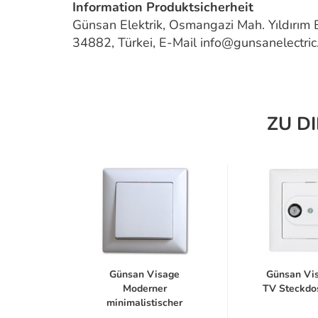
Information Produktsicherheit
Günsan Elektrik, Osmangazi Mah. Yıldırım
34882, Türkei, E-Mail info@gunsanelectri
ZU D
e 1-
Günsan Visage
Günsan Vi
chse
Moderner
TV Steckdo
t...
minimalistischer
Ein/Aus...