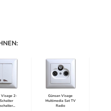
HNEN:
 Visage 2-
Günsan Visage
Gü
Schalter
Multimedia Sat TV
S
schalter...
Radio
Scha
Antennendose...