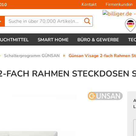
Kontakt
Firmenkunden
010
Lieferland
EUCHTMITTEL
SMART HOME
BÜRO & GEWERBE
TE
»
»
Schalterprogramm GÜNSAN
Günsan Visage 2-fach Rahmen St
2-FACH RAHMEN STECKDOSEN 
Konto 
A
Passw
L