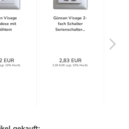
n Visage
Günsan Visage 2-
Gün
dose mit
fach Schalter
fach
höhtem
Serienschalter...
CAT
gsschutz...
2 EUR
2,83 EUR
1
zgl. 19% MwSt.
2,38 EUR zzgl. 19% MwSt.
8,40 E
kel gekauft: