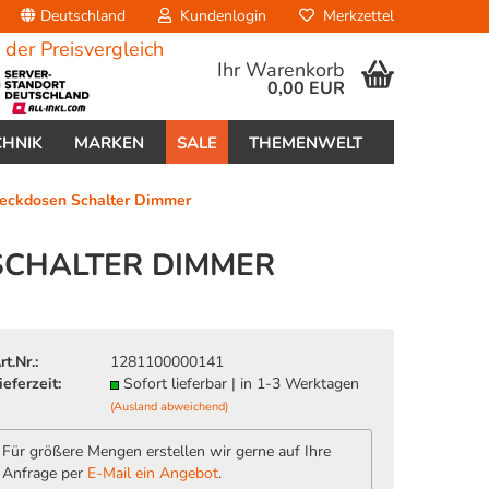
Deutschland
Kundenlogin
Merkzettel
Ihr Warenkorb
0,00 EUR
CHNIK
MARKEN
SALE
THEMENWELT
eckdosen Schalter Dimmer
SCHALTER DIMMER
erstellen
rt.Nr.:
1281100000141
ort vergessen?
ieferzeit:
Sofort lieferbar | in 1-3 Werktagen
(Ausland abweichend)
Für größere Mengen erstellen wir gerne auf Ihre
Anfrage per
E-Mail ein Angebot
.