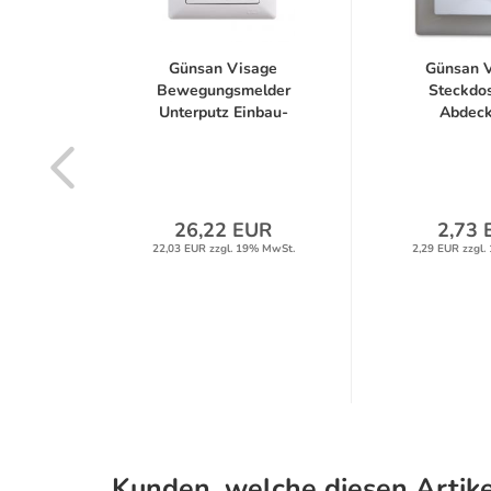
e 1-
Günsan Visage
Günsan 
chse
Bewegungsmelder
Steckdo
Unterputz Einbau-
Abdec
Sensor...
Unterpu
R
26,22 EUR
2,73 
% MwSt.
22,03 EUR zzgl. 19% MwSt.
2,29 EUR zzgl.
Kunden, welche diesen Artike