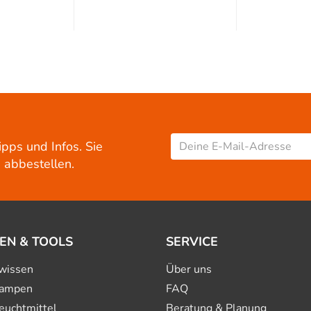
ipps und Infos. Sie
 abbestellen.
EN & TOOLS
SERVICE
wissen
Über uns
ampen
FAQ
euchtmittel
Beratung & Planung