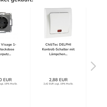
 Visage 1-
ChiliTec DELPHI
Gü
Steckdose
Kontroll-Schalter mit
rputz...
Lämpchen...
Jal
Roll
0 EUR
2,88 EUR
zgl. 19% MwSt.
2,42 EUR zzgl. 19% MwSt.
2,98 E