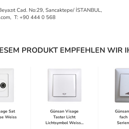
 Beyazıt Cad. No:29, Sancaktepe/ İSTANBUL,
c.com, T: +90 444 0 568
IESEM PRODUKT EMPFEHLEN WIR I
sage Sat
Günsan Visage
Günsan
se Weiss
Taster Licht
fach 
Lichtsymbol Weiss...
Serien