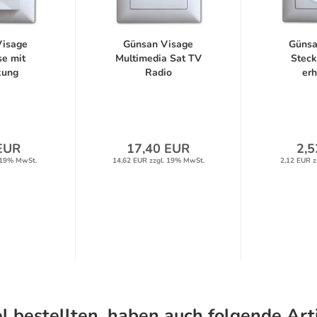
Visage
Günsan Visage
Günsa
se mit
Multimedia Sat TV
Steck
kung
Radio
er
tz...
Antennendose...
Berührun
EUR
17,40 EUR
2,5
 19% MwSt.
14,62 EUR zzgl. 19% MwSt.
2,12 EUR z
l bestellten, haben auch folgende Arti