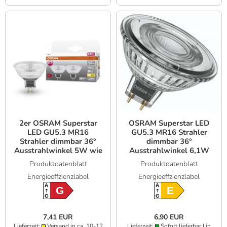
2er OSRAM Superstar
OSRAM Superstar LED
LED GU5.3 MR16
GU5.3 MR16 Strahler
Strahler dimmbar 36°
dimmbar 36°
Ausstrahlwinkel 5W wie
Ausstrahlwinkel 6,1W
35W 2700K
wie 50W 2700K 90Ra
Produktdatenblatt
Produktdatenblatt
Energieeffzienzlabel
Energieeffzienzlabel
A
A
G
E
G
G
7,41 EUR
6,90 EUR
Lieferzeit:
Versand in ca. 10-12
Lieferzeit:
Sofort lieferbar | in