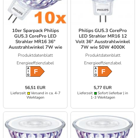
10er Sparpack Philips
Philips GU5.3 CorePro
GU5.3 CorePro LED
LED Strahler MR16 12
Strahler MR16 36°
Volt 36° Ausstrahlwinkel
Ausstrahlwinkel 7W wie
7W wie 50W 4000K
50W 2700K
universalweißes Licht
Produktdatenblatt
Produktdatenblatt
warmweißes Licht
Glas
Energieeffzienzlabel
Energieeffzienzlabel
Niedervolt
A
A
F
F
G
G
56,51 EUR
5,77 EUR
Lieferzeit:
Versand in ca. 4-7
Lieferzeit:
Sofort lieferbar | in
Werktagen
1-3 Werktagen