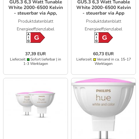
GU5.3 6,3 Watt Tunable
GU5.3 6,3 Watt Tunable
White 2000-6500 Kelvin
White 2000-6500 Kelvin
- steuerbar via App,
- steuerbar via App
kompatibel mit Amazon
Bluetooth, Zigbee,
Produktdatenblatt
Produktdatenblatt
Alexa
kompatibel mit Amazon
Energieeffzienzlabel
Energieeffzienzlabel
Alexa
A
A
G
G
G
G
37,39 EUR
60,73 EUR
Lieferzeit:
Sofort lieferbar | in
Lieferzeit:
Versand in ca. 15-17
1-3 Werktagen
Werktagen