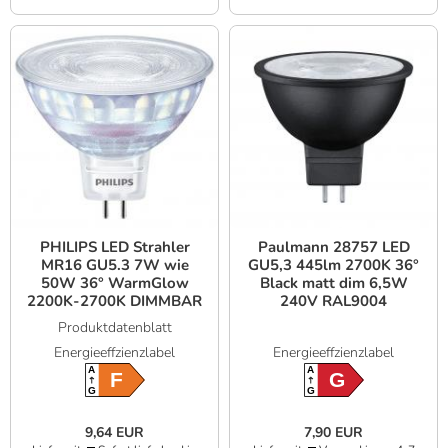
PHILIPS LED Strahler
Paulmann 28757 LED
MR16 GU5.3 7W wie
GU5,3 445lm 2700K 36°
50W 36° WarmGlow
Black matt dim 6,5W
2200K-2700K DIMMBAR
240V RAL9004
Produktdatenblatt
Energieeffzienzlabel
Energieeffzienzlabel
A
A
F
G
G
G
9,64 EUR
7,90 EUR