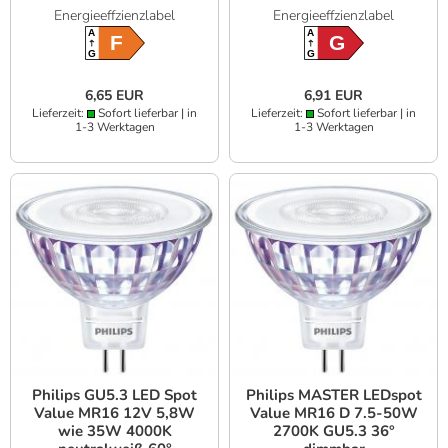
Farbwiedergabe 90Ra
Energieeffzienzlabel
Energieeffzienzlabel
A
A
F
G
G
G
6,65 EUR
6,91 EUR
Lieferzeit:
Sofort lieferbar | in
Lieferzeit:
Sofort lieferbar | in
1-3 Werktagen
1-3 Werktagen
Philips GU5.3 LED Spot
Philips MASTER LEDspot
Value MR16 12V 5,8W
Value MR16 D 7.5-50W
wie 35W 4000K
2700K GU5.3 36°