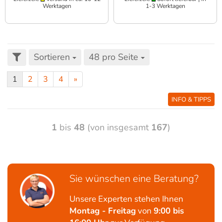
Werktagen
1-3 Werktagen
Sortieren
48 pro Seite
1
2
3
4
»
INFO & TIPPS
1
bis
48
(von insgesamt
167
)
Sie wünschen eine Beratung?
Unsere Experten stehen Ihnen
Montag - Freitag
von
9:00 bis