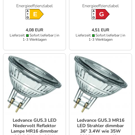
36° 3.4W wie 20W
Energieeffzienzlabel
Energieeffzienzlabel
warmweiß 2700K hohe
Farbwiedergabe 90Ra
A
A
E
G
G
G
4,08 EUR
4,51 EUR
Lieferzeit:
Sofort lieferbar | in
Lieferzeit:
Sofort lieferbar | in
1-3 Werktagen
1-3 Werktagen
Ledvance GU5.3 LED
Ledvance GU5.3 MR16
Niedervolt Reflektor
LED Strahler dimmbar
Lampe MR16 dimmbar
36° 3.4W wie 35W