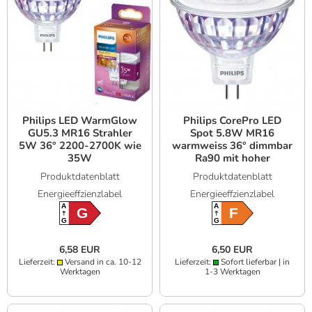
Philips LED WarmGlow
Philips CorePro LED
GU5.3 MR16 Strahler
Spot 5.8W MR16
5W 36° 2200-2700K wie
warmweiss 36° dimmbar
35W
Ra90 mit hoher
Farbwiedergabe
Produktdatenblatt
Produktdatenblatt
Energieeffzienzlabel
Energieeffzienzlabel
A
A
G
F
G
G
6,58 EUR
6,50 EUR
Lieferzeit:
Versand in ca. 10-12
Lieferzeit:
Sofort lieferbar | in
Werktagen
1-3 Werktagen