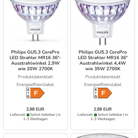
Philips GU5.3 CorePro
Philips GU5.3 CorePro
LED Strahler MR16 36°-
LED Strahler MR16 36°
Ausstrahlwinkel 2,9W
Austrahlwinkel 4,4W
wie 20W 2700K
wie 35W 2700K
warmweißes Licht 12V
warmweißes Licht
Produktdatenblatt
Produktdatenblatt
Niedervolt
Niedervolt
Energieeffzienzlabel
Energieeffzienzlabel
A
A
F
F
G
G
2,98 EUR
2,98 EUR
Lieferzeit:
Sofort lieferbar | in
Lieferzeit:
Sofort lieferbar | in
1-3 Werktagen
1-3 Werktagen