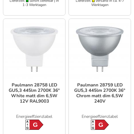
Lieferzeit:
Sofort lieferbar | in
Lieferzeit:
Versand in ca. 4-7
1-3 Werktagen
Werktagen
Paulmann 28758 LED
Paulmann 28759 LED
GU5,3 445lm 2700K 36°
GU5,3 445lm 2700K 36°
White matt dim 6,5W
Chrom matt dim 6,5W
12V RAL9003
240V
Energieeffzienzlabel
Energieeffzienzlabel
A
A
G
G
G
G