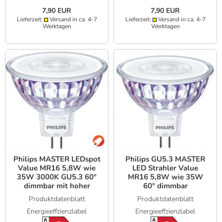
7,90 EUR
7,90 EUR
Lieferzeit:
Versand in ca. 4-7
Lieferzeit:
Versand in ca. 4-7
Werktagen
Werktagen
Philips MASTER LEDspot
Philips GU5.3 MASTER
Value MR16 5,8W wie
LED Strahler Value
35W 3000K GU5.3 60°
MR16 5,8W wie 35W
dimmbar mit hoher
60° dimmbar
Farbwiedergabe 90Ra
warmweißes Licht 90Ra
Produktdatenblatt
Produktdatenblatt
mit hoher
Energieeffzienzlabel
Energieeffzienzlabel
Farbwiedergabe
A
A