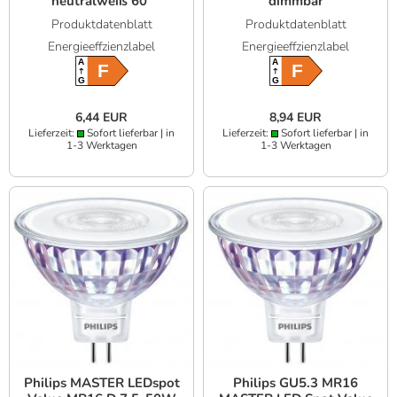
neutralweiß 60°
dimmbar
dimmbar mit hoher
Produktdatenblatt
Produktdatenblatt
Farbwiedergabe 90Ra
Energieeffzienzlabel
Energieeffzienzlabel
A
A
F
F
G
G
6,44 EUR
8,94 EUR
Lieferzeit:
Sofort lieferbar | in
Lieferzeit:
Sofort lieferbar | in
1-3 Werktagen
1-3 Werktagen
Philips MASTER LEDspot
Philips GU5.3 MR16