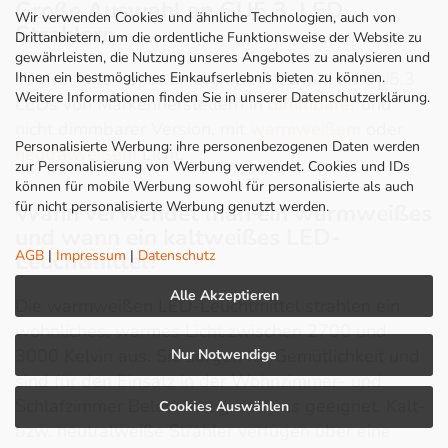
Große Auswahl an GU5.3. LED
Wir verwenden Cookies und ähnliche Technologien, auch von
Strahlern
Drittanbietern, um die ordentliche Funktionsweise der Website zu
gewährleisten, die Nutzung unseres Angebotes zu analysieren und
Wir verfügen über eine große Auswahl an GU5.3
Ihnen ein bestmögliches Einkaufserlebnis bieten zu können.
Weitere Informationen finden Sie in unserer Datenschutzerklärung.
LEDs von Markenherstellern in
dimmbarer
und
nicht dimmbarer Version, mit
warmweißem
oder
Personalisierte Werbung: ihre personenbezogenen Daten werden
neutralweißem
Licht.
zur Personalisierung von Werbung verwendet. Cookies und IDs
können für mobile Werbung sowohl für personalisierte als auch
für nicht personalisierte Werbung genutzt werden.
Wann verwendet man ein warmweißes
und wann ein kaltweißes LED-
AGB
|
Impressum
|
Datenschutz
Leuchtmittel?
Alle Akzeptieren
Die warmweißen LED-Leuchtmittel strahlen ein
wohnliches, warmes Licht zwischen 2700 und
3000 Kelvin aus. Sie sorgen für Gemütlichkeit und
Nur Notwendige
sind für den Einsatz in der Wohnzimmer- und
Schlafzimmer Beleuchtung bestens geeignet. Kalt-
Cookies Auswählen
bzw. neutralweiße Strahler verfügen über eine