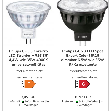
Philips GU5.3 CorePro
Philips GU5.3 LED Spot
LED Strahler MR16 36°
Expert Color MR16
4,4W wie 35W 4000K
dimmbar 6.5W wie 35W
universalweiß Glas
97Ra excellente
Farbwiedergabe
Produktdatenblatt
Produktdatenblatt
warmweiss 36°-
Energieeffzienzlabel
Energieeffzienzlabel
Abstrahlwinkel
A
A
F
G
G
G
3,05 EUR
10,92 EUR
Lieferzeit:
Sofort lieferbar | in
Lieferzeit:
Sofort lieferbar | in
1-3 Werktagen
1-3 Werktagen