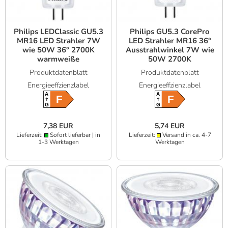
Philips LEDClassic GU5.3
Philips GU5.3 CorePro
MR16 LED Strahler 7W
LED Strahler MR16 36°
wie 50W 36° 2700K
Ausstrahlwinkel 7W wie
warmweiße
50W 2700K
Wohnbeleuchtung
warmweißes Licht
Produktdatenblatt
Produktdatenblatt
Niedervolt
Energieeffzienzlabel
Energieeffzienzlabel
A
A
F
F
G
G
7,38 EUR
5,74 EUR
Lieferzeit:
Sofort lieferbar | in
Lieferzeit:
Versand in ca. 4-7
1-3 Werktagen
Werktagen