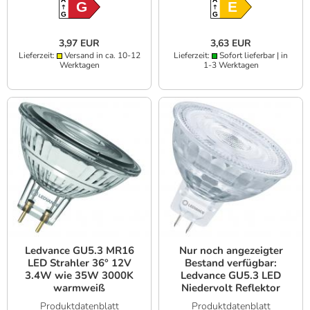
G
E
G
G
3,97 EUR
3,63 EUR
Lieferzeit:
Versand in ca. 10-12
Lieferzeit:
Sofort lieferbar | in
Werktagen
1-3 Werktagen
Ledvance GU5.3 MR16
Nur noch angezeigter
LED Strahler 36° 12V
Bestand verfügbar:
3.4W wie 35W 3000K
Ledvance GU5.3 LED
warmweiß
Niedervolt Reflektor
Lampe MR16 dimmbar
Produktdatenblatt
Produktdatenblatt