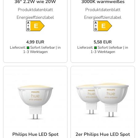
36° 2.2W wie 20W
3000K warmweißes
warmweiß 2700K hohe
Licht - 12V Niedervolt
Produktdatenblatt
Produktdatenblatt
Farbwiedergabe 90Ra
hohe Farbwiedergabe
Energieeffzienzlabel
Energieeffzienzlabel
90Ra
A
A
E
E
G
G
4,99 EUR
5,58 EUR
Lieferzeit:
Sofort lieferbar | in
Lieferzeit:
Sofort lieferbar | in
1-3 Werktagen
1-3 Werktagen
Philips Hue LED Spot
2er Philips Hue LED Spot