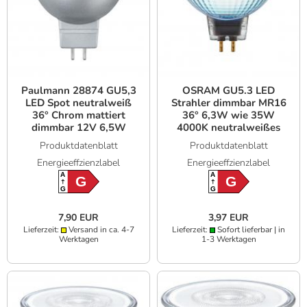
Paulmann 28874 GU5,3
OSRAM GU5.3 LED
LED Spot neutralweiß
Strahler dimmbar MR16
36° Chrom mattiert
36° 6,3W wie 35W
dimmbar 12V 6,5W
4000K neutralweißes
Licht - hohe
Produktdatenblatt
Produktdatenblatt
Farbwiedergabe 97Ra
Energieeffzienzlabel
Energieeffzienzlabel
A
A
G
G
G
G
7,90 EUR
3,97 EUR
Lieferzeit:
Versand in ca. 4-7
Lieferzeit:
Sofort lieferbar | in
Werktagen
1-3 Werktagen