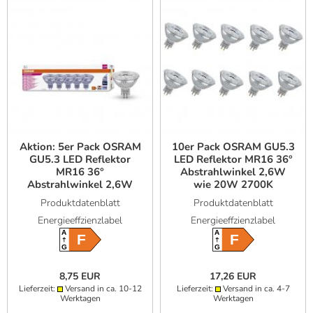
Aktion: 5er Pack OSRAM
10er Pack OSRAM GU5.3
GU5.3 LED Reflektor
LED Reflektor MR16 36°
MR16 36°
Abstrahlwinkel 2,6W
Abstrahlwinkel 2,6W
wie 20W 2700K
wie 20W 2700K
warmweißes Licht 12V
Produktdatenblatt
Produktdatenblatt
warmweißes Licht 12V
Energieeffzienzlabel
Energieeffzienzlabel
A
A
F
F
G
G
8,75 EUR
17,26 EUR
Lieferzeit:
Versand in ca. 10-12
Lieferzeit:
Versand in ca. 4-7
Werktagen
Werktagen