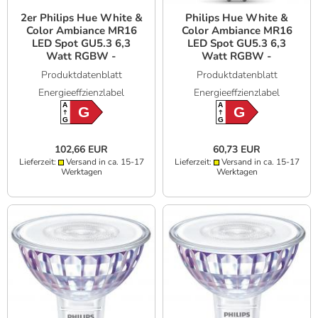
2er Philips Hue White &
Philips Hue White &
Color Ambiance MR16
Color Ambiance MR16
LED Spot GU5.3 6,3
LED Spot GU5.3 6,3
Watt RGBW -
Watt RGBW -
Bluetooth, ZigBee
Bluetooth, ZigBee
Produktdatenblatt
Produktdatenblatt
Energieeffzienzlabel
Energieeffzienzlabel
A
A
G
G
G
G
102,66 EUR
60,73 EUR
Lieferzeit:
Versand in ca. 15-17
Lieferzeit:
Versand in ca. 15-17
Werktagen
Werktagen