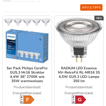
INFO & TIPPS
NEU
5er Pack Philips CorePro
RADIUM LED Essence
GU5.3 Mr16 Strahler
NV-RetroFit RL-MR16 35
4,4W 36° 2700K wie
4,5W GU5.3 LED-Lampe
35W warmweisses
350 lm
Wohnlicht für Wand-
Produktdatenblatt
Produktdatenblatt
und Deckenspots
Energieeffzienzlabel
Energieeffzienzlabel
A
A
F
G
G
G