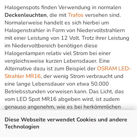
Halogenspots finden Verwendung in normalen
Deckenleuchten
, die mit
Trafos
versehen sind.
Normalerweise handelt es sich hierbei um
Halogenstrahler in Form von Niedervoltstrahlern
mit einer Leistung von 12 Volt. Trotz ihrer Leistung
im Niedervoltbereich benötigen diese
Halogenlampen relativ viel Strom bei einer
vergleichsweise kurzen Lebensdauer. Eine
Alternative dazu ist zum Beispiel der
OSRAM LED-
Strahler MR16
, der wenig Strom verbraucht und
eine lange Lebensdauer von etwa 50.000
Betriebsstunden vorweisen kann. Das Licht, das
vom LED Spot MR16 abgeben wird, ist zudem
genauso angenehm, wie es bei herkömmlichen
Halogenstrahlern der Fall ist. Ebenso effizient sind
Diese Webseite verwendet Cookies und andere
die GU5.3 Reflektor Strahler von
Philips
.
Technologien