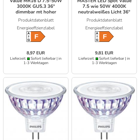
Value MR16 D 7.5-50W
MASTER LED Spot Value
3000K GU5.3 36°
7.5 wie 50W 4000K
dimmbar mt hoher
neutralweißes Licht 36°
Farbwiedergabe 90Ra
dimmbar mit hoher
Produktdatenblatt
Produktdatenblatt
Farbwiedergabe
Energieeffzienzlabel
Energieeffzienzlabel
A
A
F
F
G
G
8,97 EUR
9,81 EUR
Lieferzeit:
Sofort lieferbar | in
Lieferzeit:
Sofort lieferbar | in
1-3 Werktagen
1-3 Werktagen