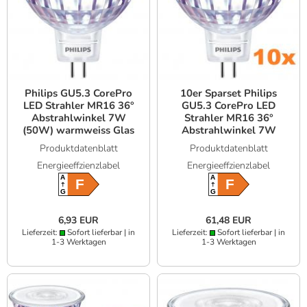
Philips GU5.3 CorePro
10er Sparset Philips
LED Strahler MR16 36°
GU5.3 CorePro LED
Abstrahlwinkel 7W
Strahler MR16 36°
(50W) warmweiss Glas
Abstrahlwinkel 7W
(50W) warmweiss Glas
Produktdatenblatt
Produktdatenblatt
Energieeffzienzlabel
Energieeffzienzlabel
A
A
F
F
G
G
6,93 EUR
61,48 EUR
Lieferzeit:
Sofort lieferbar | in
Lieferzeit:
Sofort lieferbar | in
1-3 Werktagen
1-3 Werktagen