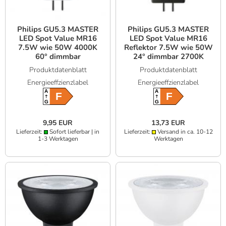
Philips GU5.3 MASTER
Philips GU5.3 MASTER
LED Spot Value MR16
LED Spot Value MR16
7.5W wie 50W 4000K
Reflektor 7.5W wie 50W
60° dimmbar
24° dimmbar 2700K
warmweißes Licht 90Ra
Produktdatenblatt
Produktdatenblatt
hohe Farbwiedergabe
Energieeffzienzlabel
Energieeffzienzlabel
A
A
F
F
G
G
9,95 EUR
13,73 EUR
Lieferzeit:
Sofort lieferbar | in
Lieferzeit:
Versand in ca. 10-12
1-3 Werktagen
Werktagen