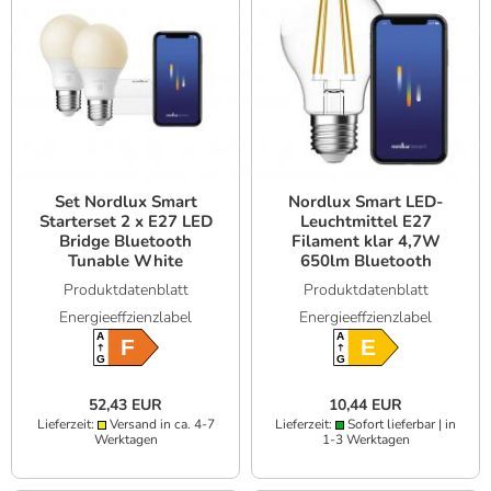
Set Nordlux Smart
Nordlux Smart LED-
Starterset 2 x E27 LED
Leuchtmittel E27
Bridge Bluetooth
Filament klar 4,7W
Tunable White
650lm Bluetooth
Tunable White
Produktdatenblatt
Produktdatenblatt
Energieeffzienzlabel
Energieeffzienzlabel
A
A
F
E
G
G
52,43 EUR
10,44 EUR
Lieferzeit:
Versand in ca. 4-7
Lieferzeit:
Sofort lieferbar | in
Werktagen
1-3 Werktagen