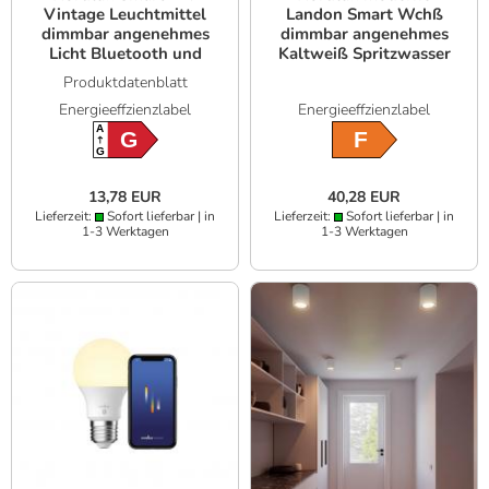
Vintage Leuchtmittel
Landon Smart Wchß
dimmbar angenehmes
dimmbar angenehmes
Licht Bluetooth und
Kaltweiß Spritzwasser
WLAN steuerbar
geschützt
Produktdatenblatt
Energieeffzienzlabel
Energieeffzienzlabel
A
G
F
G
13,78 EUR
40,28 EUR
Lieferzeit:
Sofort lieferbar | in
Lieferzeit:
Sofort lieferbar | in
1-3 Werktagen
1-3 Werktagen