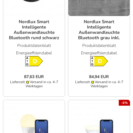
Nordlux Smart
Nordlux Smart
Intelligente
Intelligente
Außenwandleuchte
Außenwandleuchte
Bluetooth rund schwarz
Bluetooth grau inkl.
inkl. warmweisser LED
warmweisser LED
Produktdatenblatt
Produktdatenblatt
Energieeffzienzlabel
Energieeffzienzlabel
A
A
D
D
G
G
87,63 EUR
84,94 EUR
Lieferzeit:
Versand in ca. 4-7
Lieferzeit:
Versand in ca. 4-7
Werktagen
Werktagen
-6%