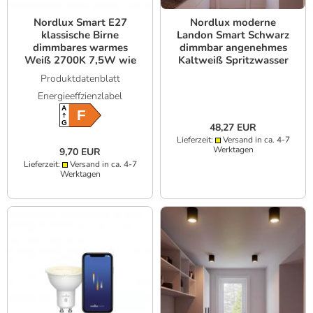
Nordlux Smart E27
Nordlux moderne
klassische Birne
Landon Smart Schwarz
dimmbares warmes
dimmbar angenehmes
Weiß 2700K 7,5W wie
Kaltweiß Spritzwasser
60W - Smart Home
geschützt
Produktdatenblatt
System Bluetooth,
Energieeffzienzlabel
WLAN
A
F
G
48,27 EUR
Lieferzeit:
Versand in ca. 4-7
Werktagen
9,70 EUR
Lieferzeit:
Versand in ca. 4-7
Werktagen