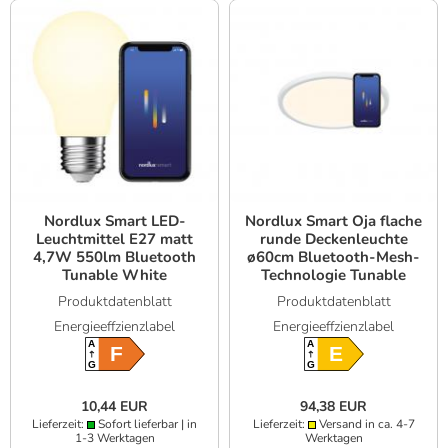
Nordlux Smart LED-
Nordlux Smart Oja flache
Leuchtmittel E27 matt
runde Deckenleuchte
4,7W 550lm Bluetooth
ø60cm Bluetooth-Mesh-
Tunable White
Technologie Tunable
White
Produktdatenblatt
Produktdatenblatt
Energieeffzienzlabel
Energieeffzienzlabel
A
A
F
E
G
G
10,44 EUR
94,38 EUR
Lieferzeit:
Sofort lieferbar | in
Lieferzeit:
Versand in ca. 4-7
1-3 Werktagen
Werktagen