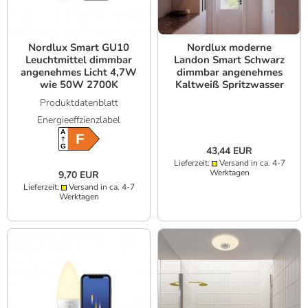
Nordlux Smart GU10
Nordlux moderne
Leuchtmittel dimmbar
Landon Smart Schwarz
angenehmes Licht 4,7W
dimmbar angenehmes
wie 50W 2700K
Kaltweiß Spritzwasser
warmweiß - Smart
geschützt
Produktdatenblatt
Home System Bluetooth,
Energieeffzienzlabel
WLAN
A
F
G
43,44 EUR
Lieferzeit:
Versand in ca. 4-7
Werktagen
9,70 EUR
Lieferzeit:
Versand in ca. 4-7
Werktagen