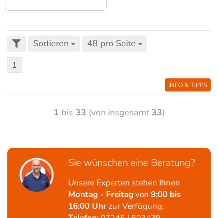
Sortieren
48 pro Seite
1
INFO & TIPPS
1
bis
33
(von insgesamt
33
)
Sie wünschen eine Beratung?
Unsere Experten stehen Ihnen
Montag - Freitag
von
9:00 bis
16:00 Uhr
zur Verfügung.
Telefon: