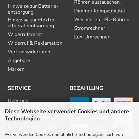
Röhren austauschen
Hinweise zur Batterie­
Dimmer Kompatibilität
entsorgung
Wechsel zu LED-Röhren
Hinweise zur Elektro­
altgeräte­entsorgung
Stromrechner
Widerrufsrecht
Lux-Umrechner
Widerruf & Reklamation
Vertrag widerrufen
Angebote
Marken
SERVICE
BEZAHLUNG
Über uns
FAQ
Diese Webseite verwendet Cookies und andere
Beratung & Planung
Technologien
Downloads & Kataloge
Wir verwenden Cookies und ähnliche Technologien, auch von
Newsletter