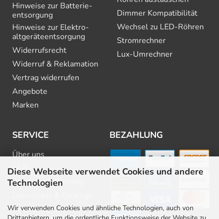
Hinweise zur Batterie­
Dimmer Kompatibilität
entsorgung
Wechsel zu LED-Röhren
Hinweise zur Elektro­
altgeräte­entsorgung
Stromrechner
Widerrufsrecht
Lux-Umrechner
Widerruf & Reklamation
Vertrag widerrufen
Angebote
Marken
SERVICE
BEZAHLUNG
Über uns
FAQ
Diese Webseite verwendet Cookies und andere
Beratung & Planung
Technologien
Downloads & Kataloge
Wir verwenden Cookies und ähnliche Technologien, auch von
Newsletter
Drittanbietern, um die ordentliche Funktionsweise der Website zu