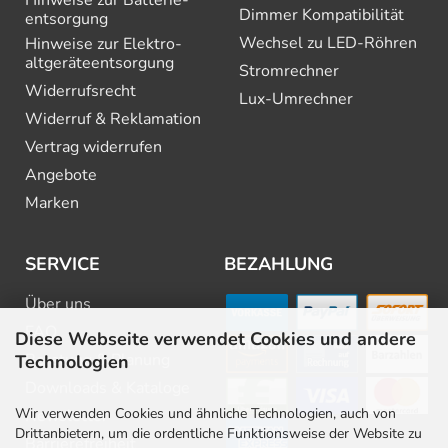
Hinweise zur Batterie­
Dimmer Kompatibilität
entsorgung
Wechsel zu LED-Röhren
Hinweise zur Elektro­
altgeräte­entsorgung
Stromrechner
Widerrufsrecht
Lux-Umrechner
Widerruf & Reklamation
Vertrag widerrufen
Angebote
Marken
SERVICE
BEZAHLUNG
Über uns
FAQ
Diese Webseite verwendet Cookies und andere
Beratung & Planung
Technologien
Downloads & Kataloge
Wir verwenden Cookies und ähnliche Technologien, auch von
Newsletter
Drittanbietern, um die ordentliche Funktionsweise der Website zu
Barrierefreiheit