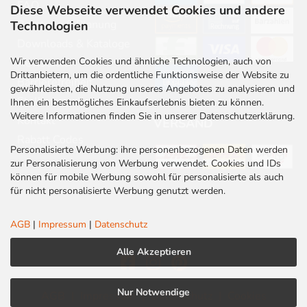
FAQ
Diese Webseite verwendet Cookies und andere
Beratung & Planung
Technologien
Downloads & Kataloge
Wir verwenden Cookies und ähnliche Technologien, auch von
Newsletter
Drittanbietern, um die ordentliche Funktionsweise der Website zu
Barrierefreiheit
gewährleisten, die Nutzung unseres Angebotes zu analysieren und
Stellenangebote
Ihnen ein bestmögliches Einkaufserlebnis bieten zu können.
Weitere Informationen finden Sie in unserer Datenschutzerklärung.
Kontakt
VERSAND
Rabatt Codes
Personalisierte Werbung: ihre personenbezogenen Daten werden
zur Personalisierung von Werbung verwendet. Cookies und IDs
können für mobile Werbung sowohl für personalisierte als auch
für nicht personalisierte Werbung genutzt werden.
AGB
|
Impressum
|
Datenschutz
Alle Akzeptieren
Nur Notwendige
AGB
|
Impressum
|
Datenschutz
|
Cookies