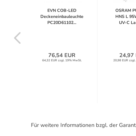
L-S 5W
EVN COB-LED
OSRAM P
imung
Deckeneinbauleuchte
HNS L 95
PC20D61102...
UV-C La
R
76,54 EUR
24,97
% MwSt.
64,32 EUR zzgl. 19% MwSt.
20,98 EUR zzgl
Für weitere Informationen bzgl. der Gara