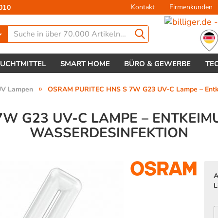
Kontakt
Firmenkunden
010
Lieferland
EUCHTMITTEL
SMART HOME
BÜRO & GEWERBE
TE
»
UV Lampen
OSRAM PURITEC HNS S 7W G23 UV-C Lampe – Entkei
7W G23 UV-C LAMPE – ENTKEIM
WASSERDESINFEKTION
Konto 
Passw
A
L