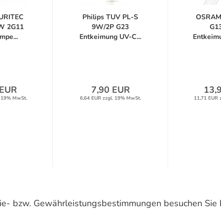
URITEC
Philips TUV PL-S
OSRAM
W 2G11
9W/2P G23
G1
mpe...
Entkeimung UV-C...
Entkeimu
 EUR
7,90 EUR
13,
. 19% MwSt.
6,64 EUR zzgl. 19% MwSt.
11,71 EUR 
ntie- bzw. Gewährleistungsbestimmungen besuchen Sie 