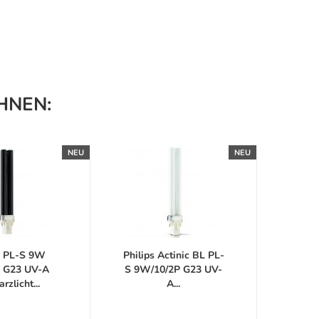
HNEN:
NEU
NEU
s PL-S 9W
Philips Actinic BL PL-
 G23 UV-A
S 9W/10/2P G23 UV-
rzlicht...
A...