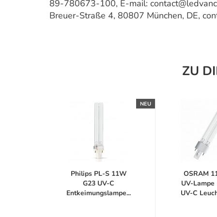
89-780673-100, E-mail: contact@ledvan
Breuer-Straße 4, 80807 München, DE, co
ZU D
NEU
Philips PL-S 11W
OSRAM 1
G23 UV-C
UV-Lampe 
Entkeimungslampe...
UV-C Leucht