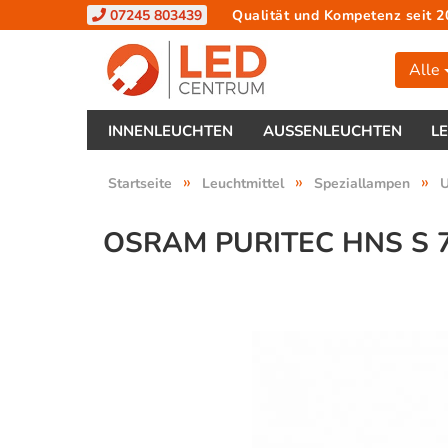
07245 803439
Qualität und Kompetenz seit 2
Alle
INNENLEUCHTEN
AUSSENLEUCHTEN
L
»
»
»
Startseite
Leuchtmittel
Speziallampen
OSRAM PURITEC HNS S 