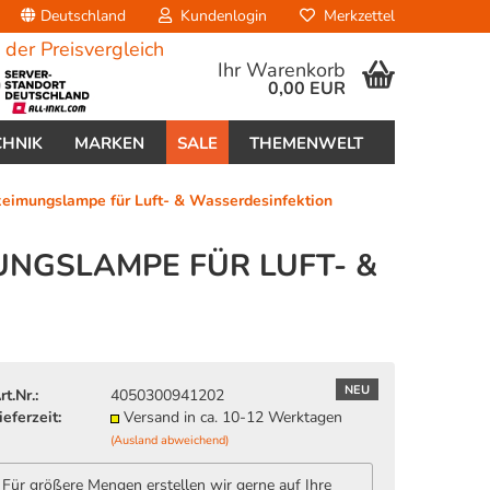
Deutschland
Kundenlogin
Merkzettel
Ihr Warenkorb
0,00 EUR
CHNIK
MARKEN
SALE
THEMENWELT
mungslampe für Luft- & Wasserdesinfektion
UNGSLAMPE FÜR LUFT- &
erstellen
ort vergessen?
NEU
rt.Nr.:
4050300941202
ieferzeit:
Versand in ca. 10-12 Werktagen
(Ausland abweichend)
Für größere Mengen erstellen wir gerne auf Ihre