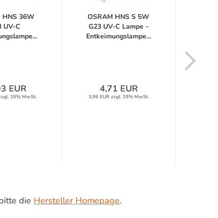
 HNS 36W
OSRAM HNS S 5W
EVN
3 UV-C
G23 UV-C Lampe –
ngslampe...
Entkeimungslampe...
Decken
93 EUR
4,71 EUR
4
zzgl. 19% MwSt.
3,96 EUR zzgl. 19% MwSt.
41,57 
bitte die
Hersteller Homepage
.