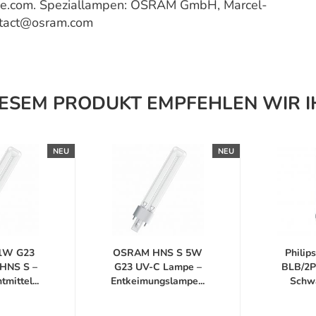
ce.com. Speziallampen: OSRAM GmbH, Marcel-
ntact@osram.com
IESEM PRODUKT EMPFEHLEN WIR I
NEU
NEU
1W G23
OSRAM HNS S 5W
Philip
HNS S –
G23 UV-C Lampe –
BLB/2P
mittel...
Entkeimungslampe...
Schwa