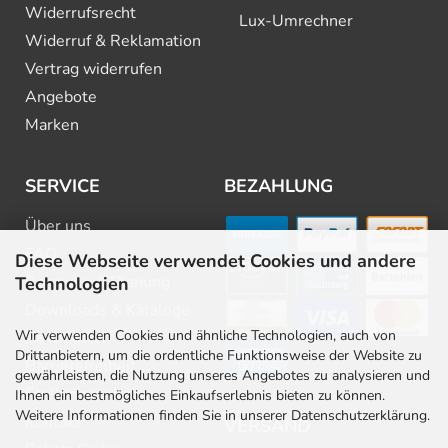
Widerrufsrecht
Lux-Umrechner
Widerruf & Reklamation
Vertrag widerrufen
Angebote
Marken
SERVICE
BEZAHLUNG
Über uns
FAQ
Diese Webseite verwendet Cookies und andere
Beratung & Planung
Technologien
Downloads & Kataloge
Wir verwenden Cookies und ähnliche Technologien, auch von
Newsletter
Drittanbietern, um die ordentliche Funktionsweise der Website zu
Barrierefreiheit
gewährleisten, die Nutzung unseres Angebotes zu analysieren und
Stellenangebote
Ihnen ein bestmögliches Einkaufserlebnis bieten zu können.
Weitere Informationen finden Sie in unserer Datenschutzerklärung.
Kontakt
VERSAND