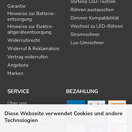
Vorteile LED-Technik
Garantie
Röhren austauschen
Hinweise zur Batterie­
Dimmer Kompatibilität
entsorgung
Wechsel zu LED-Röhren
Hinweise zur Elektro­
altgeräte­entsorgung
Stromrechner
Widerrufsrecht
Lux-Umrechner
Widerruf & Reklamation
Vertrag widerrufen
Angebote
Marken
SERVICE
BEZAHLUNG
Über uns
FAQ
Diese Webseite verwendet Cookies und andere
Beratung & Planung
Technologien
Downloads & Kataloge