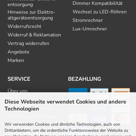
Dimmer Kompatibilität
entsorgung
Wechsel zu LED-Röhren
Hinweise zur Elektro­
altgeräte­entsorgung
Stromrechner
Widerrufsrecht
Lux-Umrechner
Widerruf & Reklamation
Vertrag widerrufen
Angebote
Marken
SERVICE
BEZAHLUNG
Über uns
FAQ
Diese Webseite verwendet Cookies und andere
Beratung & Planung
Technologien
Downloads & Kataloge
Wir verwenden Cookies und ähnliche Technologien, auch von
Newsletter
Drittanbietern, um die ordentliche Funktionsweise der Website zu
Barrierefreiheit