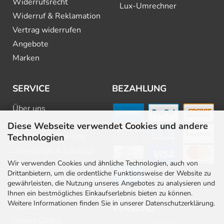
Widerrufsrecht
Lux-Umrechner
Widerruf & Reklamation
Vertrag widerrufen
Angebote
Marken
SERVICE
BEZAHLUNG
Über uns
FAQ
Diese Webseite verwendet Cookies und andere
Beratung & Planung
Technologien
Downloads & Kataloge
Wir verwenden Cookies und ähnliche Technologien, auch von
Newsletter
Drittanbietern, um die ordentliche Funktionsweise der Website zu
Barrierefreiheit
gewährleisten, die Nutzung unseres Angebotes zu analysieren und
Stellenangebote
Ihnen ein bestmögliches Einkaufserlebnis bieten zu können.
Weitere Informationen finden Sie in unserer Datenschutzerklärung.
Kontakt
VERSAND
Rabatt Codes