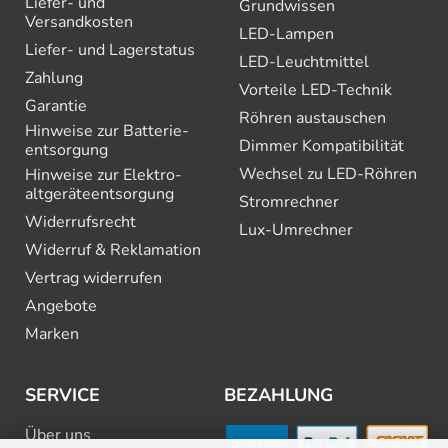
Liefer- und
Grundwissen
Versandkosten
LED-Lampen
Liefer- und Lagerstatus
LED-Leuchtmittel
Zahlung
Vorteile LED-Technik
Garantie
Röhren austauschen
Hinweise zur Batterie­
Dimmer Kompatibilität
entsorgung
Wechsel zu LED-Röhren
Hinweise zur Elektro­
altgeräte­entsorgung
Stromrechner
Widerrufsrecht
Lux-Umrechner
Widerruf & Reklamation
Vertrag widerrufen
Angebote
Marken
SERVICE
BEZAHLUNG
Über uns