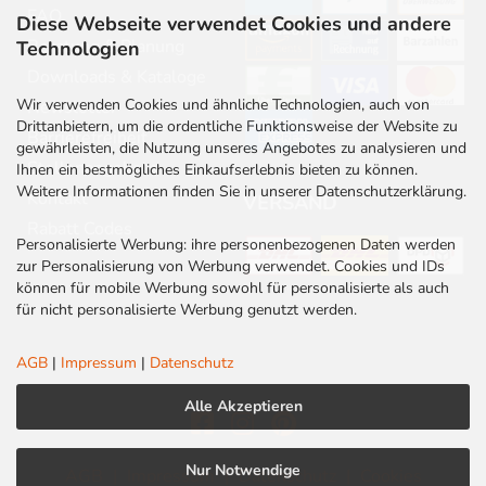
FAQ
Diese Webseite verwendet Cookies und andere
Beratung & Planung
Technologien
Downloads & Kataloge
Wir verwenden Cookies und ähnliche Technologien, auch von
Newsletter
Drittanbietern, um die ordentliche Funktionsweise der Website zu
Barrierefreiheit
gewährleisten, die Nutzung unseres Angebotes zu analysieren und
Stellenangebote
Ihnen ein bestmögliches Einkaufserlebnis bieten zu können.
Weitere Informationen finden Sie in unserer Datenschutzerklärung.
Kontakt
VERSAND
Rabatt Codes
Personalisierte Werbung: ihre personenbezogenen Daten werden
zur Personalisierung von Werbung verwendet. Cookies und IDs
können für mobile Werbung sowohl für personalisierte als auch
für nicht personalisierte Werbung genutzt werden.
AGB
|
Impressum
|
Datenschutz
Alle Akzeptieren
Nur Notwendige
AGB
|
Impressum
|
Datenschutz
|
Cookies