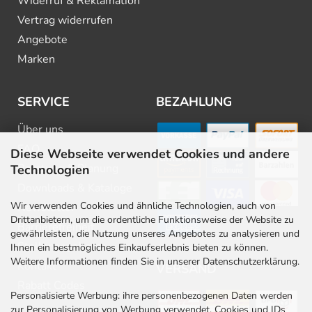
Widerruf & Reklamation
Vertrag widerrufen
Angebote
Marken
SERVICE
BEZAHLUNG
Über uns
FAQ
Diese Webseite verwendet Cookies und andere
Beratung & Planung
Technologien
Downloads & Kataloge
Wir verwenden Cookies und ähnliche Technologien, auch von
Newsletter
Drittanbietern, um die ordentliche Funktionsweise der Website zu
Barrierefreiheit
gewährleisten, die Nutzung unseres Angebotes zu analysieren und
Stellenangebote
Ihnen ein bestmögliches Einkaufserlebnis bieten zu können.
Weitere Informationen finden Sie in unserer Datenschutzerklärung.
Kontakt
VERSAND
Rabatt Codes
Personalisierte Werbung: ihre personenbezogenen Daten werden
zur Personalisierung von Werbung verwendet. Cookies und IDs