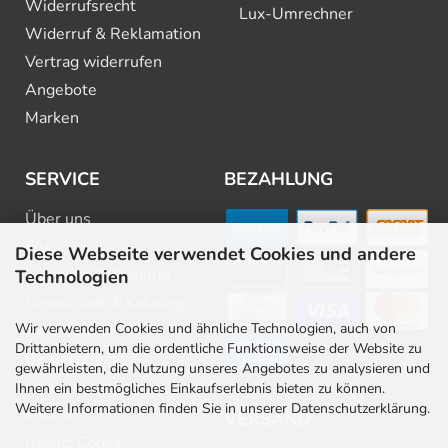
Widerrufsrecht
Lux-Umrechner
Widerruf & Reklamation
Vertrag widerrufen
Angebote
Marken
SERVICE
BEZAHLUNG
Über uns
FAQ
Diese Webseite verwendet Cookies und andere
Beratung & Planung
Technologien
Downloads & Kataloge
Wir verwenden Cookies und ähnliche Technologien, auch von
Newsletter
Drittanbietern, um die ordentliche Funktionsweise der Website zu
Barrierefreiheit
gewährleisten, die Nutzung unseres Angebotes zu analysieren und
Stellenangebote
Ihnen ein bestmögliches Einkaufserlebnis bieten zu können.
Weitere Informationen finden Sie in unserer Datenschutzerklärung.
Kontakt
VERSAND
Rabatt Codes