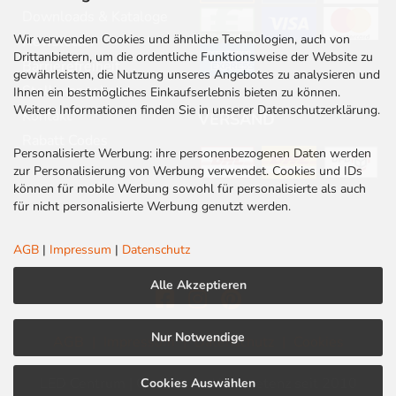
Downloads & Kataloge
Wir verwenden Cookies und ähnliche Technologien, auch von
Newsletter
Drittanbietern, um die ordentliche Funktionsweise der Website zu
Barrierefreiheit
gewährleisten, die Nutzung unseres Angebotes zu analysieren und
Stellenangebote
Ihnen ein bestmögliches Einkaufserlebnis bieten zu können.
Weitere Informationen finden Sie in unserer Datenschutzerklärung.
Kontakt
VERSAND
Rabatt Codes
Personalisierte Werbung: ihre personenbezogenen Daten werden
zur Personalisierung von Werbung verwendet. Cookies und IDs
können für mobile Werbung sowohl für personalisierte als auch
für nicht personalisierte Werbung genutzt werden.
AGB
|
Impressum
|
Datenschutz
Alle Akzeptieren
Nur Notwendige
AGB
|
Impressum
|
Datenschutz
|
Cookies
LED Centrum | Qualität und Kompetenz seit 2010
Cookies Auswählen