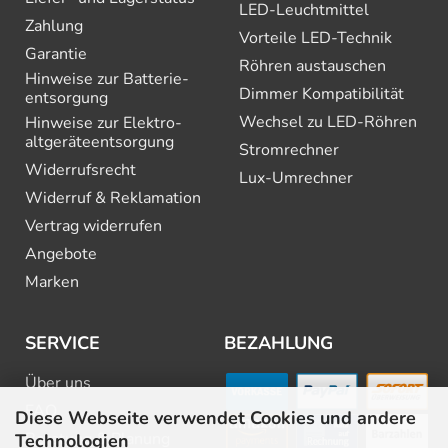
LED-Leuchtmittel
Zahlung
Vorteile LED-Technik
Garantie
Röhren austauschen
Hinweise zur Batterie­
Dimmer Kompatibilität
entsorgung
Wechsel zu LED-Röhren
Hinweise zur Elektro­
altgeräte­entsorgung
Stromrechner
Widerrufsrecht
Lux-Umrechner
Widerruf & Reklamation
Vertrag widerrufen
Angebote
Marken
SERVICE
BEZAHLUNG
Über uns
FAQ
Diese Webseite verwendet Cookies und andere
Beratung & Planung
Technologien