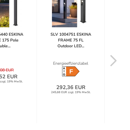
5440 ESKINA
SLV 1004751 ESKINA
SLV 1
 175 Pole
FRAME 75 FL
F
uble...
Outdoor LED...
We
Energieeffzienzlabel
Energ
A
,08 EUR
F
G
52 EUR
zzgl. 19% MwSt.
292,36 EUR
25
245,68 EUR zzgl. 19% MwSt.
217,52 