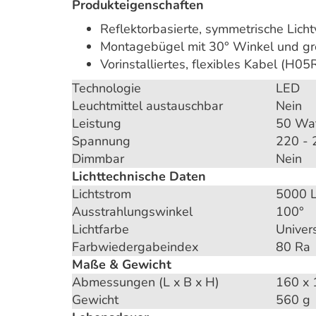
Produkteigenschaften
Reflektorbasierte, symmetrische Lich
Montagebügel mit 30° Winkel und gr
Vorinstalliertes, flexibles Kabel (H0
Technologie
LED
Leuchtmittel austauschbar
Nein
Leistung
50 Wa
Spannung
220 - 
Dimmbar
Nein
Lichttechnische Daten
Lichtstrom
5000 
Ausstrahlungswinkel
100°
Lichtfarbe
Univer
Farbwiedergabeindex
80 Ra
Maße & Gewicht
Abmessungen (L x B x H)
160 x 
Gewicht
560 g