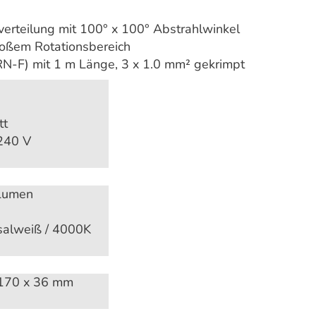
tverteilung mit 100° x 100° Abstrahlwinkel
oßem Rotationsbereich
5RN-F) mit 1 m Länge, 3 x 1.0 mm² gekrimpt
tt
240 V
Lumen
salweiß / 4000K
170 x 36 mm