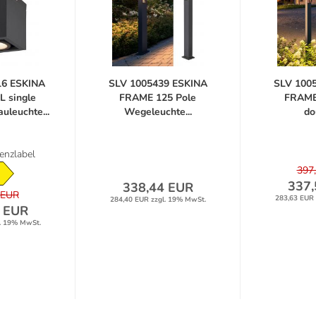
16 ESKINA
SLV 1005439 ESKINA
SLV 100
 single
FRAME 125 Pole
FRAME
uleuchte...
Wegeleuchte...
do
ienzlabel
397
337,
338,44 EUR
 EUR
283,63 EUR 
284,40 EUR zzgl. 19% MwSt.
 EUR
. 19% MwSt.