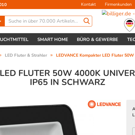
Kontakt
Firmenkunden
010
Lieferland
EUCHTMITTEL
SMART HOME
BÜRO & GEWERBE
TE
»
»
LED Fluter & Strahler
LEDVANCE Kompakter LED Fluter 50W 40
ED FLUTER 50W 4000K UNIVERS
P65 IN SCHWARZ
Konto 
Passw
A
L