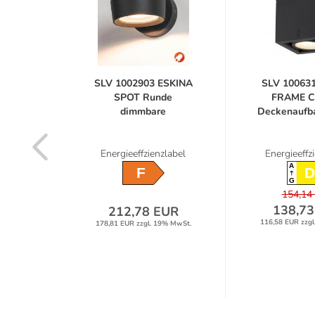
ESKINA
SLV 1002903 ESKINA
SLV 10063
uble
SPOT Runde
FRAME CL
hte...
dimmbare
Deckenaufba
Außenwandleuchte...
label
Energieeffzienzlabel
Energieeffz
A
F
D
G
154,14
138,73
UR
212,78 EUR
116,58 EUR zzgl
9% MwSt.
178,81 EUR zzgl. 19% MwSt.