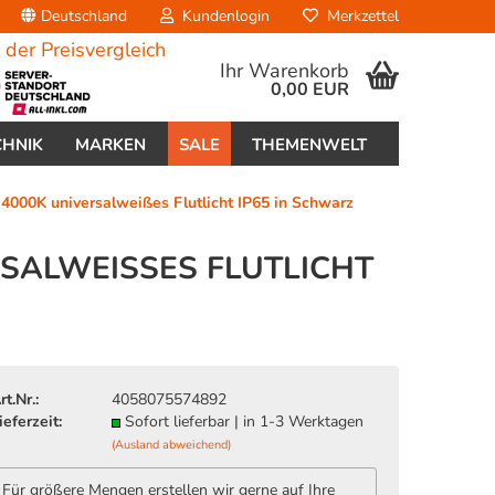
Deutschland
Kundenlogin
Merkzettel
Ihr Warenkorb
0,00 EUR
CHNIK
MARKEN
SALE
THEMENWELT
00K universalweißes Flutlicht IP65 in Schwarz
ALWEISSES FLUTLICHT I
erstellen
ort vergessen?
rt.Nr.:
4058075574892
ieferzeit:
Sofort lieferbar | in 1-3 Werktagen
(Ausland abweichend)
Für größere Mengen erstellen wir gerne auf Ihre