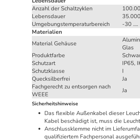
Lebensdauer
Anzahl der Schaltzyklen
100.0
Lebensdauer
35.000
Umgebungstemperaturbereich
-30 ...
Materialien
Alumin
Material Gehäuse
Glas
Produktfarbe
Schwa
Schutzart
IP65, 
Schutzklasse
I
Quecksilberfrei
Ja
Fachgerecht zu entsorgen nach
Ja
WEEE
Sicherheitshinweise
Das flexible Außenkabel dieser Leuc
Kabel beschädigt ist, muss die Leuch
Anschlussklemme nicht im Lieferumfang
qualifiziertem Fachpersonal ausgefüh