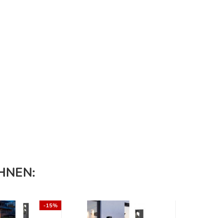
HNEN:
-15%