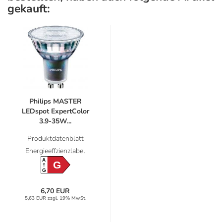
gekauft:
Philips MASTER
LEDspot ExpertColor
3.9-35W...
Produktdatenblatt
Energieeffzienzlabel
A
G
G
6,70 EUR
5,63 EUR zzgl. 19% MwSt.