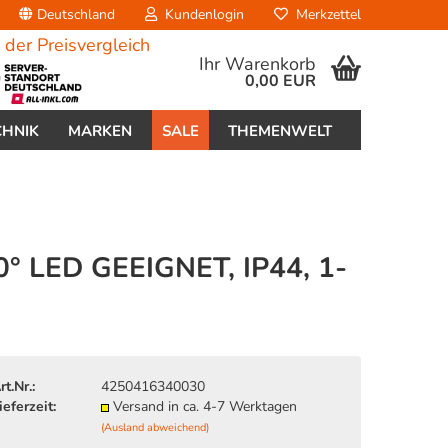
Deutschland
Kundenlogin
Merkzettel
Ihr Warenkorb
0,00 EUR
CHNIK
MARKEN
SALE
THEMENWELT
LED GEEIGNET, IP44, 1-
erstellen
ort vergessen?
rt.Nr.:
4250416340030
ieferzeit:
Versand in ca. 4-7 Werktagen
(Ausland abweichend)