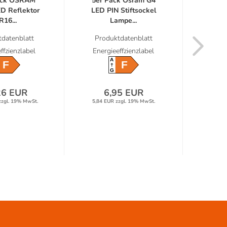
ack OSRAM
5er Pack Osram G4
LED
D Reflektor
LED PIN Stiftsockel
LED
16...
Lampe...
Comp
datenblatt
Produktdatenblatt
Prod
ffzienzlabel
Energieeffzienzlabel
Energ
A
F
F
G
26 EUR
6,95 EUR
zzgl. 19% MwSt.
5,84 EUR zzgl. 19% MwSt.
6,71 E