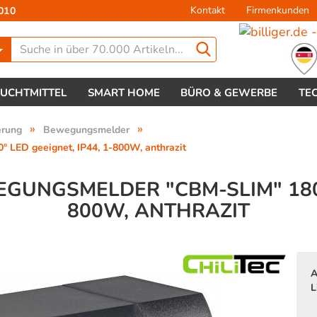
Kontakt
Firmenkunden
010
Lieferland
EUCHTMITTEL
SMART HOME
BÜRO & GEWERBE
TE
»
»
erung
Bewegungsmelder
 LED geeignet, IP44, 1-800W, anthrazit
GUNGSMELDER "CBM-SLIM" 180° 
800W, ANTHRAZIT
Konto 
Passw
A
L