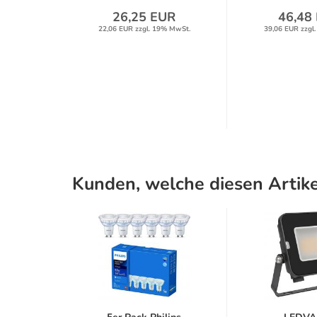
UR
26,25 EUR
46,48
% MwSt.
22,06 EUR zzgl. 19% MwSt.
39,06 EUR zzgl
Kunden, welche diesen Artike