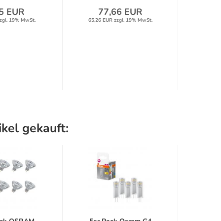
5 EUR
77,66 EUR
6
zgl. 19% MwSt.
65,26 EUR zzgl. 19% MwSt.
51,80 
kel gekauft: