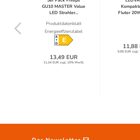
U10
5er Pack Philips
LEDVA
t 120°
GU10 MASTER Value
Kompakt
.
LED Strahler...
Fluter 20
universalw
latt
Produktdatenblatt
label
Energieeffzienzlabel
A
E
G
11,88
9,98 EUR zzgl.
R
13,49 EUR
% MwSt.
11,34 EUR zzgl. 19% MwSt.