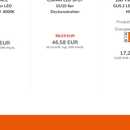
NCE
OSRAM LED SPOT
10er P
er LED
GU10 6er
GU5.3 LE
W 4000K
Deckenstrahler
MR
eißes...
dimmbar...
Produkt
Energiee
A
58,23 EUR
G
46,58 EUR
 EUR
39,14 EUR zzgl. 19% MwSt.
 19% MwSt.
17,
14,50 EUR 