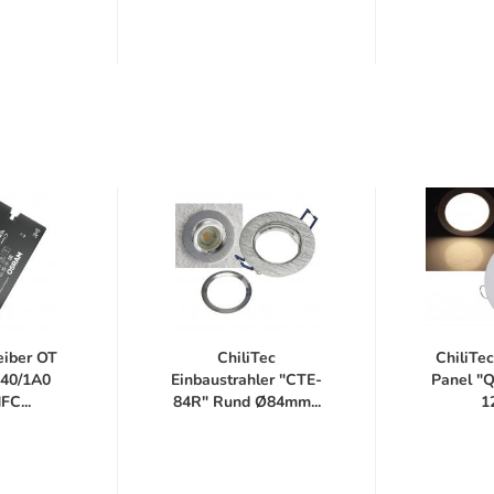
iber OT
ChiliTec
ChiliTec
240/1A0
Einbaustrahler "CTE-
Panel "
C...
84R" Rund Ø84mm...
1