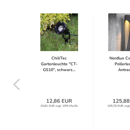
Square
ChiliTec
Nordlux C
ieß
Gartenleuchte "CT-
Pollerle
e...
GS10", schwarz...
Antraci
UR
12,86 EUR
125,88
% MwSt.
10,81 EUR zzgl. 19% MwSt.
105,78 EUR zzgl