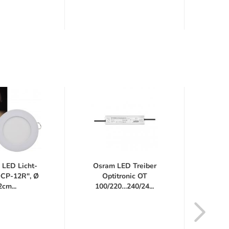
 LED Licht-
Osram LED Treiber
Ledva
QCP-12R", Ø
Optitronic OT
DALI
2cm...
100/220…240/24...