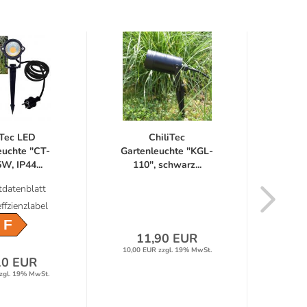
iTec LED
ChiliTec
euchte "CT-
Gartenleuchte "KGL-
Gart
W, IP44...
110", schwarz...
GS10"
datenblatt
ffzienzlabel
F
11,90 EUR
1
10,00 EUR zzgl. 19% MwSt.
10,05 
10 EUR
zgl. 19% MwSt.