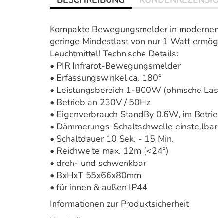
BESCHREIBUNG
KUNDENREZENSI
Kompakte Bewegungsmelder in modernem 
geringe Mindestlast von nur 1 Watt ermög
Leuchtmittel! Technische Details:
• PIR Infrarot-Bewegungsmelder
• Erfassungswinkel ca. 180°
• Leistungsbereich 1-800W (ohmsche Last
• Betrieb an 230V / 50Hz
• Eigenverbrauch StandBy 0,6W, im Betri
• Dämmerungs-Schaltschwelle einstellbar
• Schaltdauer 10 Sek. - 15 Min.
• Reichweite max. 12m (<24°)
• dreh- und schwenkbar
• BxHxT 55x66x80mm
• für innen & außen IP44
Informationen zur Produktsicherheit