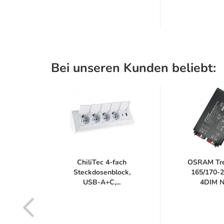
Bei unseren Kunden beliebt:
-24%
sor
ChiliTec 4-fach
OSRAM Tre
r und
Steckdosenblock,
165/170-
USB-A+C,...
4DIM NF
er...
R