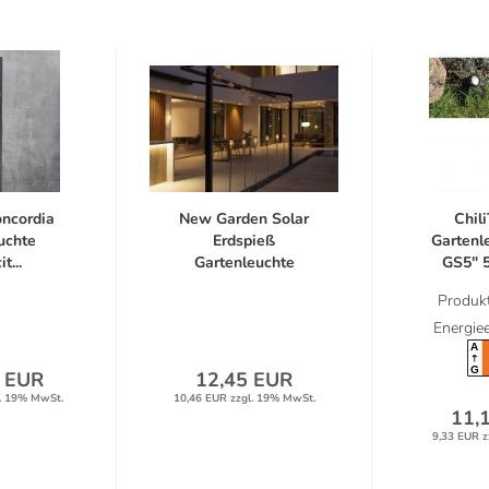
oncordia
New Garden Solar
Chil
uchte
Erdspieß
Gartenl
t...
Gartenleuchte
GS5" 5
HIAMA...
Produkt
Energiee
A
G
 EUR
12,45 EUR
. 19% MwSt.
10,46 EUR zzgl. 19% MwSt.
11,
9,33 EUR z