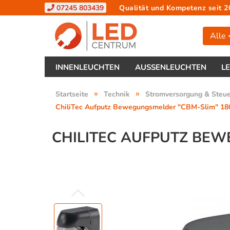
07245 803439
Qualität und Kompetenz seit 2
Alle
INNENLEUCHTEN
AUSSENLEUCHTEN
L
»
»
Startseite
Technik
Stromversorgung & Steu
ChiliTec Aufputz Bewegungsmelder "CBM-Slim" 180°
CHILITEC AUFPUTZ BEWE