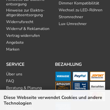
Dimmer Kompatibilität
entsorgung
Wechsel zu LED-Röhren
Hinweise zur Elektro­
altgeräte­entsorgung
Stromrechner
Widerrufsrecht
Lux-Umrechner
Widerruf & Reklamation
Vertrag widerrufen
Angebote
Marken
SERVICE
BEZAHLUNG
Über uns
FAQ
Beratung & Planung
Downloads & Kataloge
Diese Webseite verwendet Cookies und andere
Newsletter
Technologien
Barrierefreiheit