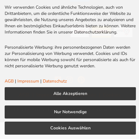
Stellenangebote
Wir verwenden Cookies und ähnliche Technologien, auch von
Drittanbietern, um die ordentliche Funktionsweise der Website zu
Kontakt
VERSAND
gewährleisten, die Nutzung unseres Angebotes zu analysieren und
Rabatt Codes
Ihnen ein bestmögliches Einkaufserlebnis bieten zu können. Weitere
Informationen finden Sie in unserer Datenschutzerklärung.
Personalisierte Werbung: ihre personenbezogenen Daten werden
zur Personalisierung von Werbung verwendet. Cookies und IDs
können für mobile Werbung sowohl für personalisierte als auch für
nicht personalisierte Werbung genutzt werden.
AGB
|
Impressum
|
Datenschutz
Alle Akzeptieren
AGB
|
Impressum
|
Datenschutz
|
Cookies
LED Centrum | Qualität und Kompetenz seit 2010
Nur Notwendige
Cookies Auswählen