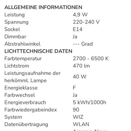
ALLGEMEINE INFORMATIONEN
Leistung
4,9 W
Spannung
220-240 V
Sockel
E14
Dimmbar
Ja
Abstrahlwinkel
--- Grad
LICHTTECHNISCHE DATEN
Farbtemperatur
2700 - 6500 K
Lichtstrom
470 lm
Leistungsaufnahme der
40 W
herkömml. Lampe
Energieklasse
F
Farbwechsel
Ja
Energieverbrauch
5 kWh/1000h
Farbwiedergabeindex
90
System
WIZ
Datenübertragung
WLAN