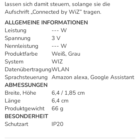
lassen sich damit steuern, solange sie die
Aufschrift „Connected by WiZ” tragen.
ALLGEMEINE INFORMATIONEN
Leistung
--- W
Spannung
3 V
Nennleistung
--- W
Produktfarbe
Weiß, Grau
System
WIZ
Datenübertragung
WLAN
Sprachsteuerung
Amazon alexa, Google Assistant
ABMESSUNGEN
Breite, Höhe
6,4 / 1,85 cm
Länge
6,4 cm
Produktgewicht
66 g
BESONDERHEIT
Schutzart
IP20