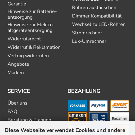
Garantie
Röhren austauschen
Hinweise zur Batterie­
Dimmer Kompatibilität
entsorgung
Wechsel zu LED-Röhren
Hinweise zur Elektro­
altgeräte­entsorgung
Stromrechner
Widerrufsrecht
Lux-Umrechner
Widerruf & Reklamation
Vertrag widerrufen
Angebote
Marken
SERVICE
BEZAHLUNG
Über uns
FAQ
Beratung & Planung
Downloads & Kataloge
Diese Webseite verwendet Cookies und andere