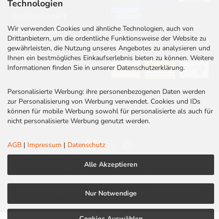
Technologien
Newsletter
Barrierefreiheit
Wir verwenden Cookies und ähnliche Technologien, auch von
Stellenangebote
Drittanbietern, um die ordentliche Funktionsweise der Website zu
Kontakt
VERSAND
gewährleisten, die Nutzung unseres Angebotes zu analysieren und
Rabatt Codes
Ihnen ein bestmögliches Einkaufserlebnis bieten zu können. Weitere
Informationen finden Sie in unserer Datenschutzerklärung.
Personalisierte Werbung: ihre personenbezogenen Daten werden
zur Personalisierung von Werbung verwendet. Cookies und IDs
können für mobile Werbung sowohl für personalisierte als auch für
nicht personalisierte Werbung genutzt werden.
AGB
|
Impressum
|
Datenschutz
Alle Akzeptieren
AGB
|
Impressum
|
Datenschutz
|
Cookies
LED Centrum | Qualität und Kompetenz seit 2010
Nur Notwendige
Cookies Auswählen