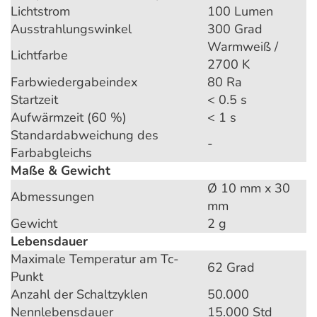
Lichtstrom
100 Lumen
Ausstrahlungswinkel
300 Grad
Warmweiß /
Lichtfarbe
2700 K
Farbwiedergabeindex
80 Ra
Startzeit
< 0.5 s
Aufwärmzeit (60 %)
< 1 s
Standardabweichung des
-
Farbabgleichs
Maße & Gewicht
Ø 10 mm x 30
Abmessungen
mm
Gewicht
2 g
Lebensdauer
Maximale Temperatur am Tc-
62 Grad
Punkt
Anzahl der Schaltzyklen
50.000
Nennlebensdauer
15.000 Std