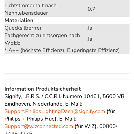
Lichtstromerhalt nach
0,7
Nennlebensdauer
Materialien
Quecksilberfrei
Ja
Fachgerecht zu entsorgen nach
Ja
WEEE
* A++ (höchste Effizienz), E (geringste Effizienz)
Information Produktsicherheit
Signify, I.B.R.S. / C.C.R.I. Numéro 10461, 5600 VB
Eindhoven, Niederlande,
E-Mail:
Support.PhilipsLightingDach@
signify.com
(für
Philips + Philips Hue),
E-Mail:
Support@wizconnected.com
(für WiZ),
00800/
7445 4775