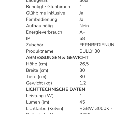
Ladegerät
Solar
Benötigte Glühbirnen
1
Glühbirne inklusive
Ja
Fernbedienung
Ja
Aufbau nötig
Nein
Energieverbrauch
A+
IP
68
Zubehör
FERNBEDIENU
Produktname
BULLY 30
ABMESSUNGEN & GEWICHT
Höhe (cm)
26,5
Breite (cm)
30
Tiefe (cm)
30
Gewicht (kg)
1,2
LICHTTECHNISCHE DATEN
Leistung (W)
1
Lumen (lm)
45
Lichtfarbe (Kelvin)
RGBW 3000K - 