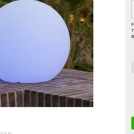
F
T
B