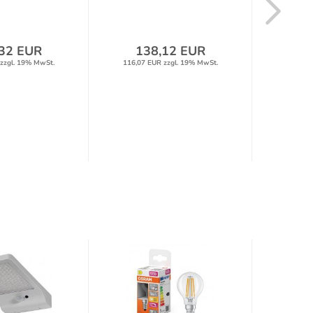
32 EUR
138,12 EUR
10
zzgl. 19% MwSt.
116,07 EUR zzgl. 19% MwSt.
89,70 