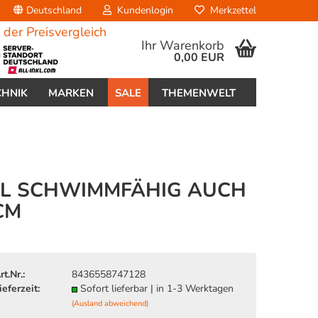
Deutschland
Kundenlogin
Merkzettel
Ihr Warenkorb
0,00 EUR
CHNIK
MARKEN
SALE
THEMENWELT
EL SCHWIMMFÄHIG AUCH
CM
erstellen
ort vergessen?
rt.Nr.:
8436558747128
ieferzeit:
Sofort lieferbar | in 1-3 Werktagen
(Ausland abweichend)