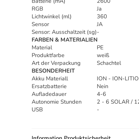
Batterie (mA)
2600
RGB
Ja
Lichtwinkel (ml)
360
Sensor
JA
Sensor: Ausschaltzeit (sg)
-
FARBEN & MATERIALIEN
Material
PE
Produktfarbe
weiß
Art der Verpackung
Schachtel
BESONDERHEIT
Akku Materiall
ION - ION-LITIO
Ersatzbatterie
Nein
Aufladedauer
4-6
Autonomie Stunden
2 - 6 SOLAR / 
USB
-
Information Produktsicherheit