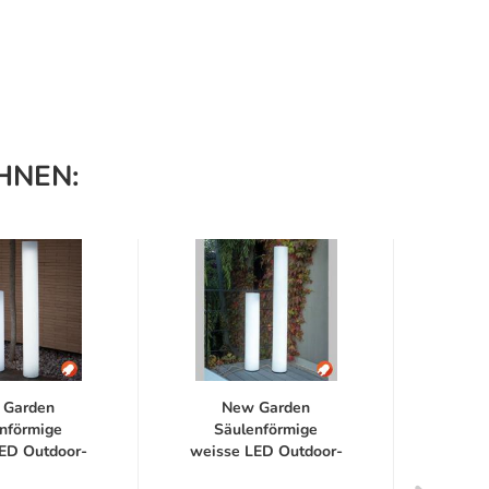
HNEN:
 Garden
New Garden
N
nförmige
Säulenförmige
Z
ED Outdoor-
weisse LED Outdoor-
Stehl
euchte...
Standleuchte...