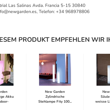
ial Las Salinas Avda. Francia 5-15 30840
 info@newgarden.es, Telefon: +34 968978806
IESEM PRODUKT EMPFEHLEN WIR I
rden
New Garden
New
ige Akku
Zylindrische
Säule
door-
Stehlampe Fity 100...
weisse L
hte...
Standl