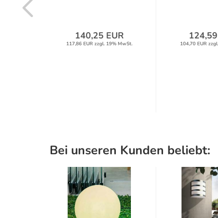
latt
label
140,25 EUR
124,59
117,86 EUR zzgl. 19% MwSt.
104,70 EUR zzgl
R
% MwSt.
Bei unseren Kunden beliebt: