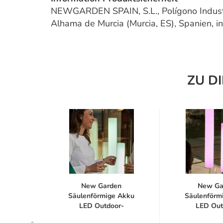
NEWGARDEN SPAIN, S.L., Polígono Industr
Alhama de Murcia (Murcia, ES), Spanien,
ZU D
aster
New Garden
New Ga
irne
Säulenförmige Akku
Säulenförm
.
LED Outdoor-
LED Out
Standleuchte...
Standleuc