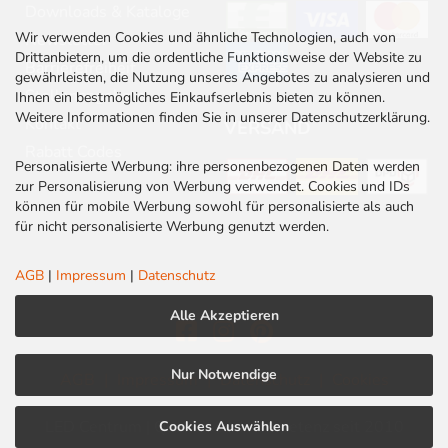
Downloads & Kataloge
Wir verwenden Cookies und ähnliche Technologien, auch von
Newsletter
Drittanbietern, um die ordentliche Funktionsweise der Website zu
Barrierefreiheit
gewährleisten, die Nutzung unseres Angebotes zu analysieren und
Stellenangebote
Ihnen ein bestmögliches Einkaufserlebnis bieten zu können.
Weitere Informationen finden Sie in unserer Datenschutzerklärung.
Kontakt
VERSAND
Rabatt Codes
Personalisierte Werbung: ihre personenbezogenen Daten werden
zur Personalisierung von Werbung verwendet. Cookies und IDs
können für mobile Werbung sowohl für personalisierte als auch
für nicht personalisierte Werbung genutzt werden.
AGB
|
Impressum
|
Datenschutz
Alle Akzeptieren
Nur Notwendige
AGB
|
Impressum
|
Datenschutz
|
Cookies
LED Centrum | Qualität und Kompetenz seit 2010
Cookies Auswählen