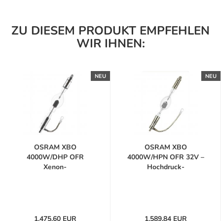
ZU DIESEM PRODUKT EMPFEHLEN
WIR IHNEN:
NEU
NEU
OSRAM XBO
OSRAM XBO
4000W/DHP OFR
4000W/HPN OFR 32V –
Xenon-
Hochdruck-
Kurzbogenlampe...
Kurzbogenlampe...
1.475,60 EUR
1.589,84 EUR