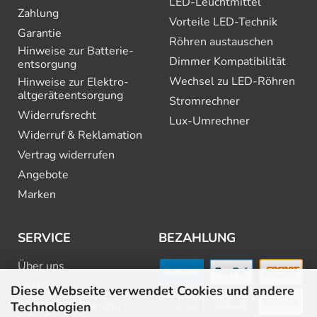
LED-Leuchtmittel
Zahlung
Vorteile LED-Technik
Garantie
Röhren austauschen
Hinweise zur Batterie­
Dimmer Kompatibilität
entsorgung
Wechsel zu LED-Röhren
Hinweise zur Elektro­
altgeräte­entsorgung
Stromrechner
Widerrufsrecht
Lux-Umrechner
Widerruf & Reklamation
Vertrag widerrufen
Angebote
Marken
SERVICE
BEZAHLUNG
Über uns
FAQ
Diese Webseite verwendet Cookies und andere
Beratung & Planung
Technologien