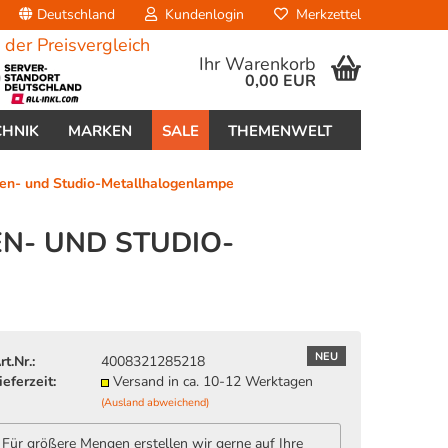
Deutschland
Kundenlogin
Merkzettel
Ihr Warenkorb
0,00 EUR
CHNIK
MARKEN
SALE
THEMENWELT
n- und Studio-Metallhalogenlampe
EN- UND STUDIO-
erstellen
ort vergessen?
NEU
rt.Nr.:
4008321285218
ieferzeit:
Versand in ca. 10-12 Werktagen
(Ausland abweichend)
Für größere Mengen erstellen wir gerne auf Ihre