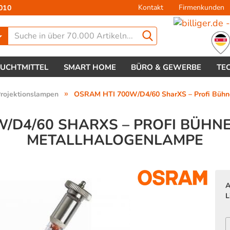
Kontakt
Firmenkunden
010
Lieferland
EUCHTMITTEL
SMART HOME
BÜRO & GEWERBE
TE
»
rojektionslampen
OSRAM HTI 700W/D4/60 SharXS – Profi Bühne
/D4/60 SHARXS – PROFI BÜHN
METALLHALOGENLAMPE
Konto 
Passw
A
L