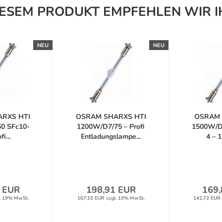
IESEM PRODUKT EMPFEHLEN WIR I
NEU
NEU
RXS HTI
OSRAM SHARXS HTI
OSRAM 
0 SFc10-
1200W/D7/75 – Profi
1500W/D
i...
Entladungslampe...
4 – 1
 EUR
198,91 EUR
169,
. 19% MwSt.
167,15 EUR zzgl. 19% MwSt.
142,72 EUR 