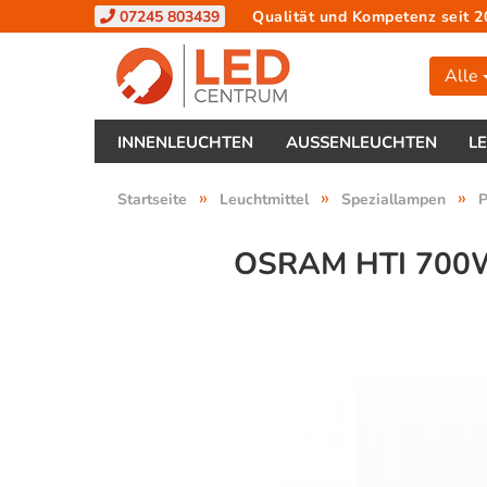
07245 803439
Qualität und Kompetenz seit 2
Alle
INNENLEUCHTEN
AUSSENLEUCHTEN
L
»
»
»
Startseite
Leuchtmittel
Speziallampen
P
OSRAM HTI 700W