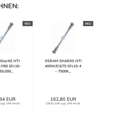
HNEN:
NEU
NEU
SharXS HTI
OSRAM SHARXS HTI
7/60 SFc10-
400W/D3/75 SFc10-4
55.000...
– 7500K...
84 EUR
162,80 EUR
zzgl. 19% MwSt.
136,81 EUR zzgl. 19% MwSt.