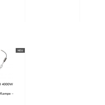
NEU
I 4000W
flampe –
tungs-
lampe...