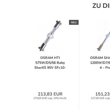
ZU D
NEU
OSRAM HTI
OSRAM SHA
575W/D5/56 Baby
1200W/D7/6
SharXS 95V SFc10-
4 – Prof
4...
213,83 EUR
151,23
179,69 EUR zzgl. 19% MwSt.
127,08 EUR zzgl