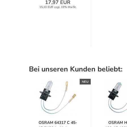
17,97 EUR
15,10 EUR zzgl. 19% MwSt.
Bei unseren Kunden beliebt:
NEU
NEU
 HLX-
OSRAM 64317 C 45-
OSRAM H