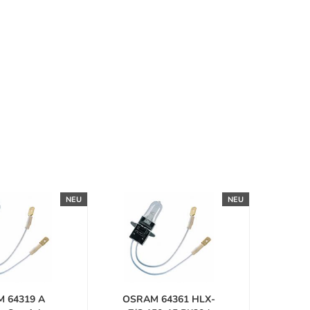
NEU
NEU
 64319 A
OSRAM 64361 HLX-
OSRA