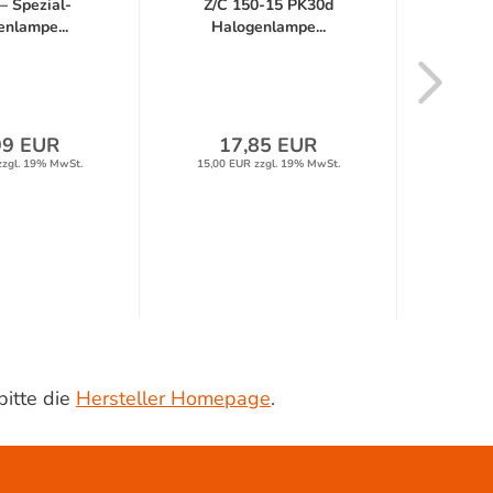
– Spezial-
Z/C 150-15 PK30d
nlampe...
Halogenlampe...
Hal
99 EUR
17,85 EUR
1
zzgl. 19% MwSt.
15,00 EUR zzgl. 19% MwSt.
13,30 
bitte die
Hersteller Homepage
.