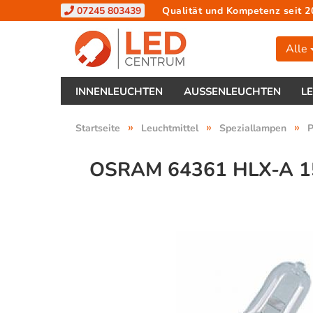
07245 803439
Qualität und Kompetenz seit 2
Alle
INNENLEUCHTEN
AUSSENLEUCHTEN
L
»
»
»
Startseite
Leuchtmittel
Speziallampen
P
OSRAM 64361 HLX-A 1