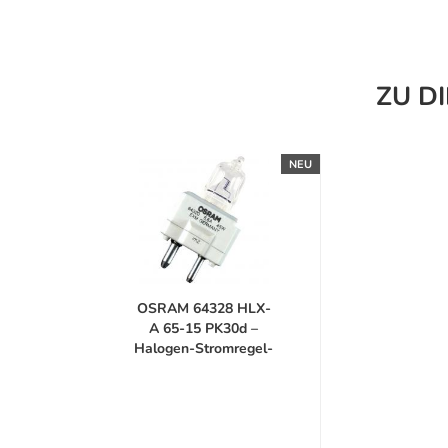
ZU D
NEU
OSRAM 64328 HLX-
A 65-15 PK30d –
Halogen-Stromregel-
Speziallampe...