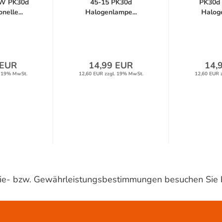
0W PK30d
45-15 PK30d
PK30d 
nelle...
Halogenlampe...
Haloge
 EUR
14,99 EUR
14,
. 19% MwSt.
12,60 EUR zzgl. 19% MwSt.
12,60 EUR 
ntie- bzw. Gewährleistungsbestimmungen besuchen Sie 