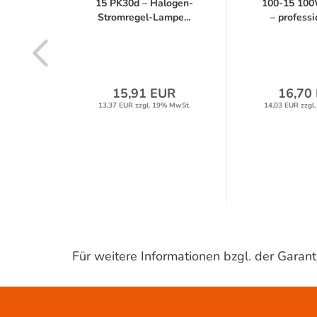
0d –
15 PK30d – Halogen-
100-15 10
regel-
Stromregel-Lampe...
– professio
...
UR
15,91 EUR
16,70
% MwSt.
13,37 EUR zzgl. 19% MwSt.
14,03 EUR zzgl
Für weitere Informationen bzgl. der Gara