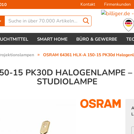
Kontakt
Firmenkunden
010
Lieferland
EUCHTMITTEL
SMART HOME
BÜRO & GEWERBE
TE
»
rojektionslampen
OSRAM 64361 HLX-A 150-15 PK30d Halogenla
50-15 PK30D HALOGENLAMPE –
STUDIOLAMPE
Konto 
Passw
A
L