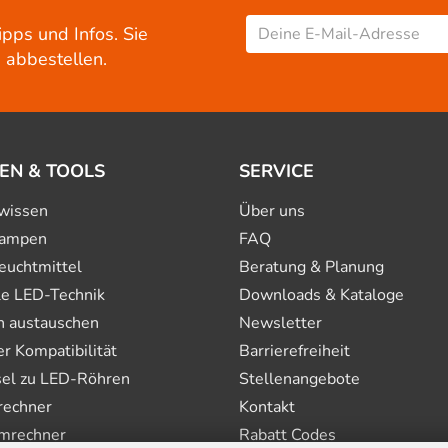
ipps und Infos. Sie
 abbestellen.
EN & TOOLS
SERVICE
wissen
Über uns
ampen
FAQ
euchtmittel
Beratung & Planung
le LED-Technik
Downloads & Kataloge
n austauschen
Newsletter
 Kompatibilität
Barrierefreiheit
el zu LED-Röhren
Stellenangebote
rechner
Kontakt
mrechner
Rabatt Codes