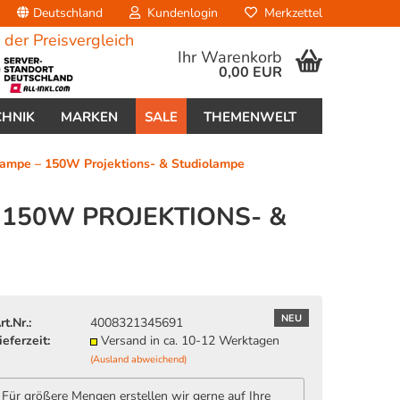
Deutschland
Kundenlogin
Merkzettel
Ihr Warenkorb
0,00 EUR
CHNIK
MARKEN
SALE
THEMENWELT
mpe – 150W Projektions- & Studiolampe
 150W PROJEKTIONS- &
erstellen
ort vergessen?
NEU
rt.Nr.:
4008321345691
ieferzeit:
Versand in ca. 10-12 Werktagen
(Ausland abweichend)
Für größere Mengen erstellen wir gerne auf Ihre