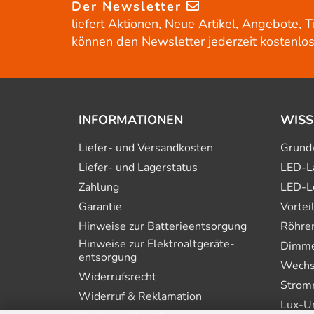
Der Newsletter
liefert Aktionen, Neue Artikel, Angebote, T
können den Newsletter jederzeit kostenlos
INFORMATIONEN
WISS
Liefer- und Versandkosten
Grund
Liefer- und Lagerstatus
LED-L
Zahlung
LED-L
Garantie
Vortei
Hinweise zur Batterie­entsorgung
Röhre
Hinweise zur Elektro­altgeräte­
Dimmer
entsorgung
Wechs
Widerrufsrecht
Strom
Widerruf & Reklamation
Lux-U