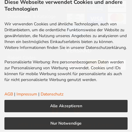
FAQ
Diese Webseite verwendet Cookies und andere
Beratung & Planung
Technologien
Downloads & Kataloge
Wir verwenden Cookies und ähnliche Technologien, auch von
Newsletter
Drittanbietern, um die ordentliche Funktionsweise der Website zu
Barrierefreiheit
gewährleisten, die Nutzung unseres Angebotes zu analysieren und
Stellenangebote
Ihnen ein bestmögliches Einkaufserlebnis bieten zu können.
Weitere Informationen finden Sie in unserer Datenschutzerklärung.
Kontakt
VERSAND
Rabatt Codes
Personalisierte Werbung: ihre personenbezogenen Daten werden
zur Personalisierung von Werbung verwendet. Cookies und IDs
können für mobile Werbung sowohl für personalisierte als auch
für nicht personalisierte Werbung genutzt werden.
AGB
|
Impressum
|
Datenschutz
Alle Akzeptieren
Nur Notwendige
AGB
|
Impressum
|
Datenschutz
|
Cookies