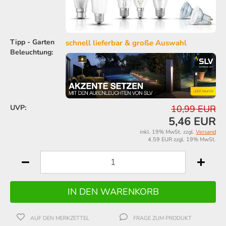
Tipp - Garten
schnell lieferbar & große Auswahl
Beleuchtung:
UVP:
10,99 EUR
5,46 EUR
inkl. 19% MwSt. zzgl.
Versand
4,59 EUR zzgl. 19% MwSt.
AUF DEN MERKZETTEL
FRAGE ZUM PRODUKT