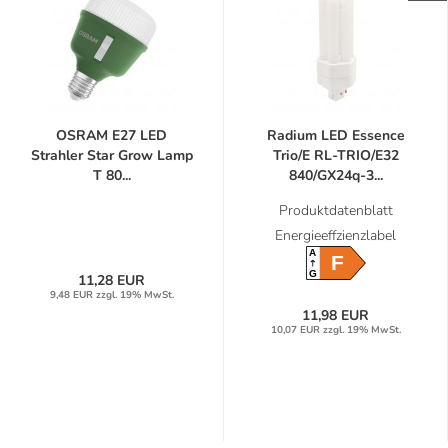
OSRAM E27 LED
Radium LED Essence
Strahler Star Grow Lamp
Trio/E RL-TRIO/E32
T 80...
840/GX24q-3...
Produktdatenblatt
Energieeffzienzlabel
A
F
G
11,28 EUR
9,48 EUR zzgl. 19% MwSt.
11,98 EUR
10,07 EUR zzgl. 19% MwSt.