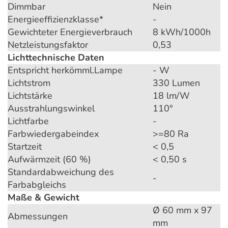
Dimmbar
Nein
Energieeffizienzklasse*
-
Gewichteter Energieverbrauch
8 kWh/1000h
Netzleistungsfaktor
0,53
Lichttechnische Daten
Entspricht herkömml.Lampe
- W
Lichtstrom
330 Lumen
Lichtstärke
18 lm/W
Ausstrahlungswinkel
110°
Lichtfarbe
-
Farbwiedergabeindex
>=80 Ra
Startzeit
< 0,5
Aufwärmzeit (60 %)
< 0,50 s
Standardabweichung des
-
Farbabgleichs
Maße & Gewicht
Ø 60 mm x 97
Abmessungen
mm