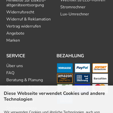
Hinweise zur Elektro­
altgeräte­entsorgung
Stromrechner
Widerrufsrecht
Lux-Umrechner
Widerruf & Reklamation
Vertrag widerrufen
Angebote
Marken
SERVICE
BEZAHLUNG
Über uns
FAQ
Beratung & Planung
Downloads & Kataloge
Diese Webseite verwendet Cookies und andere
Newsletter
Technologien
Barrierefreiheit
Stellenangebote
Wir verwenden Cookies und ähnliche Technologien, auch von