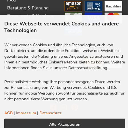
Beratung & Planung
Downloads & Kataloge
Diese Webseite verwendet Cookies und andere
Newsletter
Technologien
Barrierefreiheit
Stellenangebote
Wir verwenden Cookies und ähnliche Technologien, auch von
Kontakt
VERSAND
Drittanbietern, um die ordentliche Funktionsweise der Website zu
Rabatt Codes
gewährleisten, die Nutzung unseres Angebotes zu analysieren und
Ihnen ein bestmögliches Einkaufserlebnis bieten zu können. Weitere
Informationen finden Sie in unserer Datenschutzerklärung.
Personalisierte Werbung: ihre personenbezogenen Daten werden
zur Personalisierung von Werbung verwendet. Cookies und IDs
können für mobile Werbung sowohl für personalisierte als auch für
nicht personalisierte Werbung genutzt werden.
AGB
|
Impressum
|
Datenschutz
AGB
|
Impressum
|
Datenschutz
|
Cookies
Alle Akzeptieren