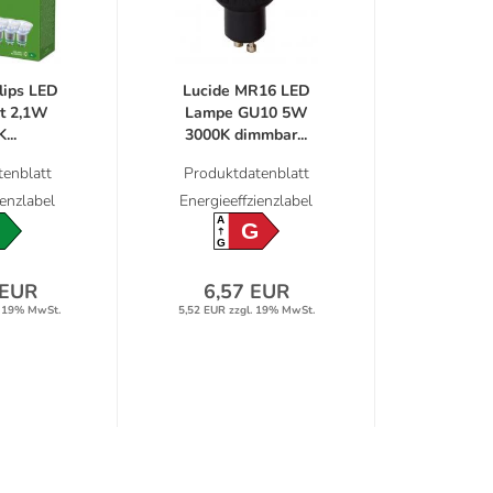
lips LED
Lucide MR16 LED
t 2,1W
Lampe GU10 5W
...
3000K dimmbar...
enblatt
Produktdatenblatt
ienzlabel
Energieeffzienzlabel
A
G
G
 EUR
6,57 EUR
. 19% MwSt.
5,52 EUR zzgl. 19% MwSt.