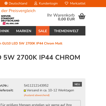
Deutschland
Kundenlogin
Merkzettel
Ihr Warenkorb
0,00 EUR
CHNIK
MARKEN
SALE
THEMENWELT
cm GU10 LED 5W 2700K IP44 Chrom Matt
D 5W 2700K IP44 CHROM
erstellen
ort vergessen?
NEU
rt.Nr.:
5411212143952
ieferzeit:
Versand in ca. 10-12 Werktagen
(Ausland abweichend)
Für größere Mengen erstellen wir gerne auf Ihre