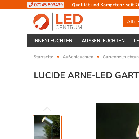
07245 803439
Qualität und Kompetenz seit 2
Alle
INNENLEUCHTEN
AUSSENLEUCHTEN
L
»
»
Startseite
Außenleuchten
Gartenbeleuchtun
LUCIDE ARNE-LED GART