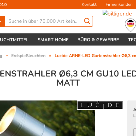
Kontakt
Firmenkunden
010
Lieferland
EUCHTMITTEL
SMART HOME
BÜRO & GEWERBE
TE
»
»
g
Erdspießleuchten
Lucide ARNE-LED Gartenstrahler Ø6,3 
ENSTRAHLER Ø6,3 CM GU10 LE
MATT
Konto 
Passw
A
L