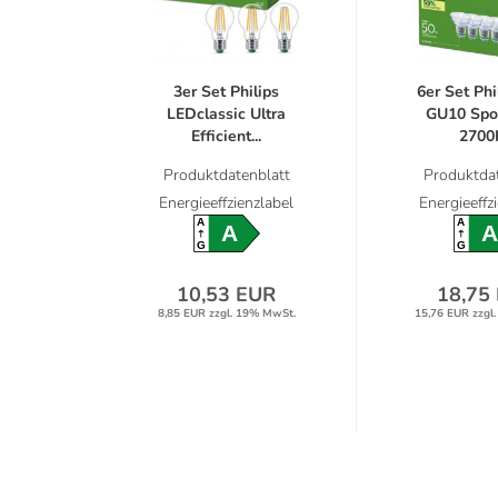
3er Set Philips
6er Set Phi
LEDclassic Ultra
GU10 Spo
Efficient...
2700K
Produktdatenblatt
Produktdat
Energieeffzienzlabel
Energieeffz
A
A
A
A
G
G
10,53 EUR
18,75
8,85 EUR zzgl. 19% MwSt.
15,76 EUR zzgl