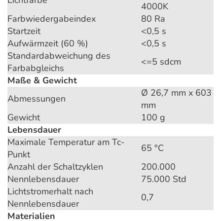
4000K
Farbwiedergabeindex
80 Ra
Startzeit
<0,5 s
Aufwärmzeit (60 %)
<0,5 s
Standardabweichung des
<=5 sdcm
Farbabgleichs
Maße & Gewicht
Ø 26,7 mm x 603
Abmessungen
mm
Gewicht
100 g
Lebensdauer
Maximale Temperatur am Tc-
65 °C
Punkt
Anzahl der Schaltzyklen
200.000
Nennlebensdauer
75.000 Std
Lichtstromerhalt nach
0,7
Nennlebensdauer
Materialien