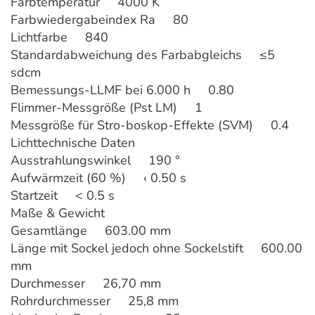
Farbtemperatur 4000 K
Farbwiedergabeindex Ra 80
Lichtfarbe 840
Standardabweichung des Farbabgleichs ≤5
sdcm
Bemessungs-LLMF bei 6.000 h 0.80
Flimmer-Messgröße (Pst LM) 1
Messgröße für Stro-boskop-Effekte (SVM) 0.4
Lichttechnische Daten
Ausstrahlungswinkel 190 °
Aufwärmzeit (60 %) ‹ 0.50 s
Startzeit < 0.5 s
Maße & Gewicht
Gesamtlänge 603.00 mm
Länge mit Sockel jedoch ohne Sockelstift 600.00
mm
Durchmesser 26,70 mm
Rohrdurchmesser 25,8 mm