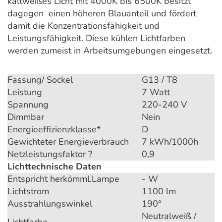
kaltweißes Licht mit 4000K bis 6500K besitzt
dagegen einen höheren Blauanteil und fördert
damit die Konzentrationsfähigkeit und
Leistungsfähigkeit. Diese kühlen Lichtfarben
werden zumeist in Arbeitsumgebungen eingesetzt.
Fassung/ Sockel
G13 / T8
Leistung
7 Watt
Spannung
220-240 V
Dimmbar
Nein
Energieeffizienzklasse*
D
Gewichteter Energieverbrauch
7 kWh/1000h
Netzleistungsfaktor ?
0,9
Lichttechnische Daten
Entspricht herkömml.Lampe
- W
Lichtstrom
1100 lm
Ausstrahlungswinkel
190°
Neutralweiß /
Lichtfarbe