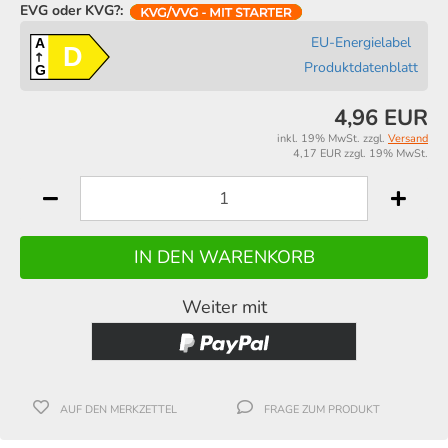
EVG oder KVG?:
EU-Energielabel
A
D
Produktdatenblatt
G
4,96 EUR
inkl. 19% MwSt. zzgl.
Versand
4,17 EUR zzgl. 19% MwSt.
Weiter mit
AUF DEN MERKZETTEL
FRAGE ZUM PRODUKT