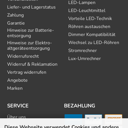
LED-Lampen
Liefer- und Lagerstatus
LED-Leuchtmittel
Zahlung
Vorteile LED-Technik
Garantie
Röhren austauschen
Hinweise zur Batterie­
Dimmer Kompatibilität
entsorgung
Wechsel zu LED-Röhren
Hinweise zur Elektro­
altgeräte­entsorgung
Stromrechner
Widerrufsrecht
Lux-Umrechner
Widerruf & Reklamation
Vertrag widerrufen
Angebote
Marken
SERVICE
BEZAHLUNG
Über uns
FAQ
Diese Webseite verwendet Cookies und andere