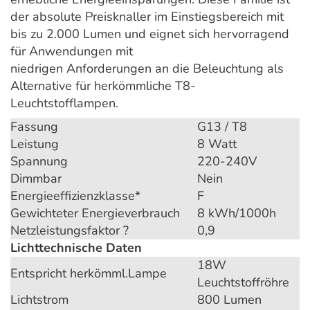
der absolute Preisknaller im Einstiegsbereich mit
bis zu 2.000 Lumen und eignet sich hervorragend
für Anwendungen mit
niedrigen Anforderungen an die Beleuchtung als
Alternative für herkömmliche T8-
Leuchtstofflampen.
Fassung
G13 / T8
Leistung
8 Watt
Spannung
220-240V
Dimmbar
Nein
Energieeffizienzklasse*
F
Gewichteter Energieverbrauch
8 kWh/1000h
Netzleistungsfaktor ?
0,9
Lichttechnische Daten
18W
Entspricht herkömml.Lampe
Leuchtstoffröhre
Lichtstrom
800 Lumen