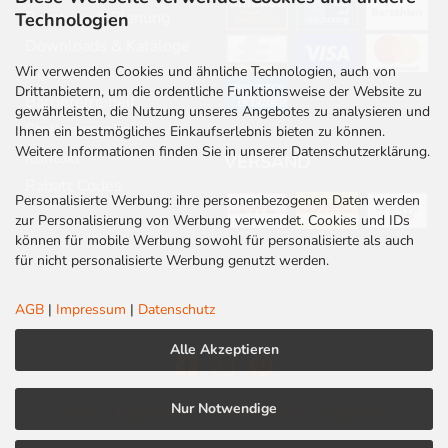
Beratung & Planung
Technologien
Downloads & Kataloge
Wir verwenden Cookies und ähnliche Technologien, auch von
Newsletter
Drittanbietern, um die ordentliche Funktionsweise der Website zu
Barrierefreiheit
gewährleisten, die Nutzung unseres Angebotes zu analysieren und
Stellenangebote
Ihnen ein bestmögliches Einkaufserlebnis bieten zu können.
Weitere Informationen finden Sie in unserer Datenschutzerklärung.
Kontakt
VERSAND
Rabatt Codes
Personalisierte Werbung: ihre personenbezogenen Daten werden
zur Personalisierung von Werbung verwendet. Cookies und IDs
können für mobile Werbung sowohl für personalisierte als auch
für nicht personalisierte Werbung genutzt werden.
AGB
|
Impressum
|
Datenschutz
Alle Akzeptieren
Nur Notwendige
AGB
|
Impressum
|
Datenschutz
|
Cookies