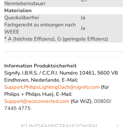
Nennlebensdauer
Materialien
Quecksilberfrei
Ja
Fachgerecht zu entsorgen nach
Ja
WEEE
* A (höchste Effizienz), G (geringste Effizienz)
Information Produktsicherheit
Signify, I.B.R.S. / C.C.R.I. Numéro 10461, 5600 VB
Eindhoven, Niederlande,
E-Mail:
Support.PhilipsLightingDach@
signify.com
(für
Philips + Philips Hue),
E-Mail:
Support@wizconnected.com
(für WiZ),
00800/
7445 4775
KUNDENREZENSIONEN