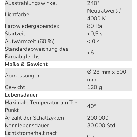
Ausstrahlungswinkel
240°
Neutralweiß /
Lichtfarbe
4000 K
Farbwiedergabeindex
80 Ra
Startzeit
<0,5 s
Aufwärmzeit (60 %)
< 0 s
Standardabweichung des
<6
Farbabgleichs
Maße & Gewicht
Ø 28 mm x 600
Abmessungen
mm
Gewicht
120 g
Lebensdauer
Maximale Temperatur am Tc-
40°
Punkt
Anzahl der Schaltzyklen
200.000
Nennlebensdauer
30.000 Std
Lichtstromerhalt nach
0,7