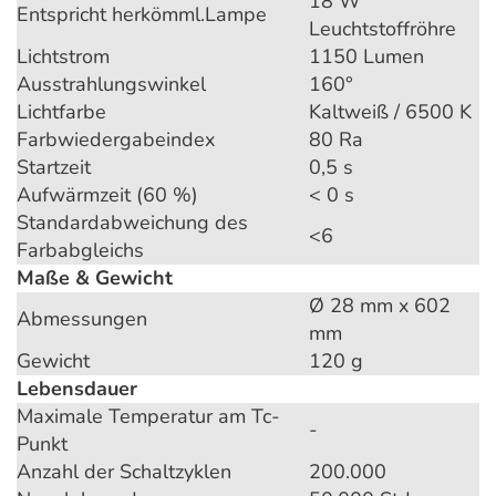
18 W
Entspricht herkömml.Lampe
Leuchtstoffröhre
Lichtstrom
1150 Lumen
Ausstrahlungswinkel
160°
Lichtfarbe
Kaltweiß / 6500 K
Farbwiedergabeindex
80 Ra
Startzeit
0,5 s
Aufwärmzeit (60 %)
< 0 s
Standardabweichung des
<6
Farbabgleichs
Maße & Gewicht
Ø 28 mm x 602
Abmessungen
mm
Gewicht
120 g
Lebensdauer
Maximale Temperatur am Tc-
-
Punkt
Anzahl der Schaltzyklen
200.000