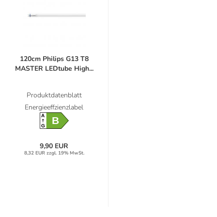
120cm Philips G13 T8
MASTER LEDtube High...
Produktdatenblatt
Energieeffzienzlabel
A
B
G
9,90 EUR
8,32 EUR zzgl. 19% MwSt.