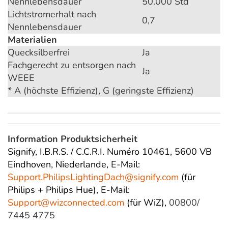
Nennlebensdauer
50.000 Std
Lichtstromerhalt nach
0,7
Nennlebensdauer
Materialien
Quecksilberfrei
Ja
Fachgerecht zu entsorgen nach
Ja
WEEE
* A (höchste Effizienz), G (geringste Effizienz)
Information Produktsicherheit
Signify, I.B.R.S. / C.C.R.I. Numéro 10461, 5600 VB
Eindhoven, Niederlande,
E-Mail:
Support.PhilipsLightingDach@
signify.com
(für
Philips + Philips Hue),
E-Mail:
Support@wizconnected.com
(für WiZ),
00800/
7445 4775