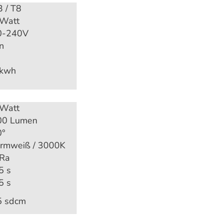
 / T8
 Watt
0-240V
n
 kwh
 Watt
00 Lumen
0°
rmweiß / 3000K
 Ra
5 s
5 s
5 sdcm