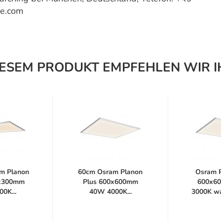
ce.com
IESEM PRODUKT EMPFEHLEN WIR I
m Planon
60cm Osram Planon
Osram P
0x300mm
Plus 600x600mm
600x6
0K...
40W 4000K...
3000K wa