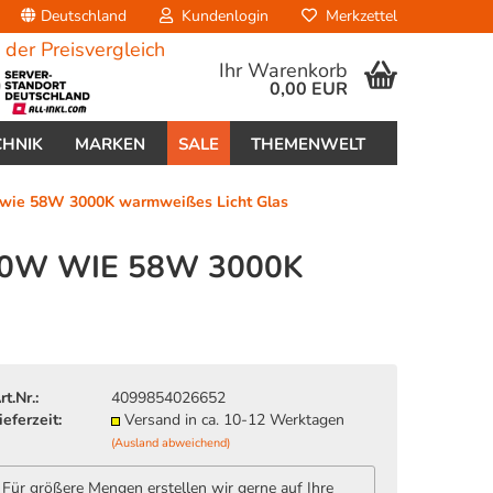
Deutschland
Kundenlogin
Merkzettel
Ihr Warenkorb
0,00 EUR
CHNIK
MARKEN
SALE
THEMENWELT
 wie 58W 3000K warmweißes Licht Glas
20W WIE 58W 3000K
erstellen
ort vergessen?
rt.Nr.:
4099854026652
ieferzeit:
Versand in ca. 10-12 Werktagen
(Ausland abweichend)
Für größere Mengen erstellen wir gerne auf Ihre