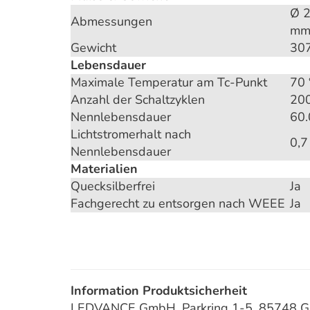
Ø 2
Abmessungen
m
Gewicht
30
Lebensdauer
Maximale Temperatur am Tc-Punkt
70 
Anzahl der Schaltzyklen
20
Nennlebensdauer
60.
Lichtstromerhalt nach
0,7
Nennlebensdauer
Materialien
Quecksilberfrei
Ja
Fachgerecht zu entsorgen nach WEEE
Ja
Information Produktsicherheit
LEDVANCE GmbH, Parkring 1-5, 85748 Gar