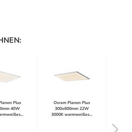
HNEN:
lanon Plus
Osram Planon Plus
SLV 
00mm 40W
300x600mm 22W
60 
rmweißes...
3000K warmweißes...
Dec