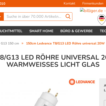
Kontakt
Firmenkunden
010
Lieferland
EUCHTMITTEL
SMART HOME
BÜRO & GEWERBE
TE
»
/ G13 150 cm
150cm Ledvance T8/G13 LED Röhre universal 20W
8/G13 LED RÖHRE UNIVERSAL 
WARMWEISSES LICHT GLAS
Konto 
Passw
A
L