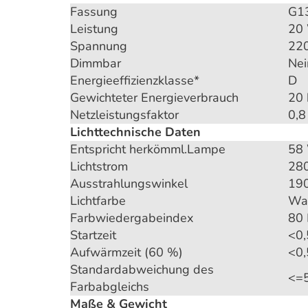
Fassung
G13
Leistung
20
Spannung
22
Dimmbar
Nei
Energieeffizienzklasse*
D
Gewichteter Energieverbrauch
20
Netzleistungsfaktor
0,8
Lichttechnische Daten
Entspricht herkömml.Lampe
58
Lichtstrom
28
Ausstrahlungswinkel
19
Lichtfarbe
Wa
Farbwiedergabeindex
80
Startzeit
<0,
Aufwärmzeit (60 %)
<0,
Standardabweichung des
<=
Farbabgleichs
Maße & Gewicht