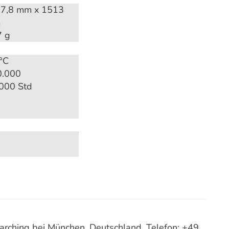
7,8 mm x 1513
m
7 g
°C
0.000
000 Std
ching bei München, Deutschland, Telefon: +49