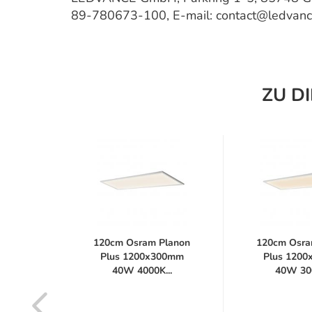
89-780673-100, E-mail: contact@ledvan
ZU D
 Plus
120cm Osram Planon
120cm Osra
 22W
Plus 1200x300mm
Plus 120
40W 4000K...
40W 300
s...