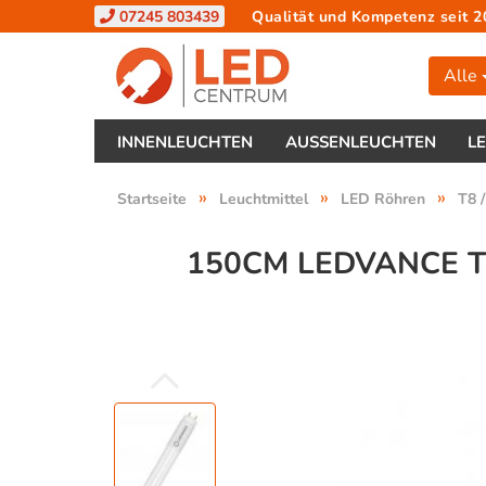
07245 803439
Qualität und Kompetenz seit 2
Alle
INNENLEUCHTEN
AUSSENLEUCHTEN
L
»
»
»
Startseite
Leuchtmittel
LED Röhren
T8 
150CM LEDVANCE T