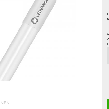
F
S
V
Z
E
ONEN