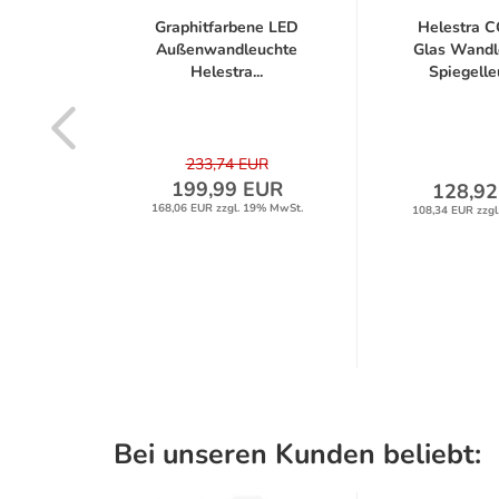
er LED
Graphitfarbene LED
Helestra 
r KARI
Außenwandleuchte
Glas Wandl
Helestra...
Spiegelleu
233,74 EUR
199,99 EUR
UR
128,92
168,06 EUR zzgl. 19% MwSt.
9% MwSt.
108,34 EUR zzgl
Bei unseren Kunden beliebt: