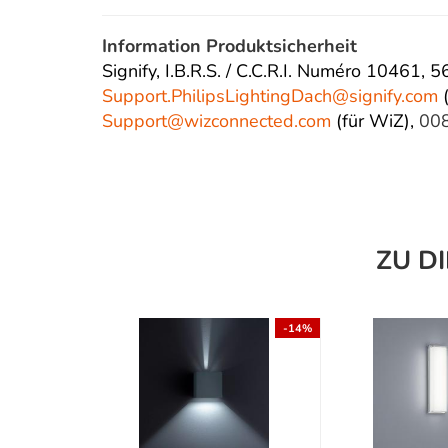
Information Produktsicherheit
Signify, I.B.R.S. / C.C.R.I. Numéro 10461,
Support.PhilipsLightingDach@
signify.com
(
Support@wizconnected.com
(für WiZ),
00
ZU D
-14%