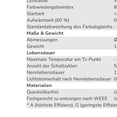
Lichtfarbe
W
Farbwiedergabeindex
8
Startzeit
<
Aufwärmzeit (60 %)
0
Standardabweichung des Farbabgleichs
-
Maße & Gewicht
Abmessungen
Ø
Gewicht
1
Lebensdauer
Maximale Temperatur am Tc-Punkt
-
Anzahl der Schaltzyklen
5
Nennlebensdauer
1
Lichtstromerhalt nach Nennlebensdauer
0
Materialien
Quecksilberfrei
J
Fachgerecht zu entsorgen nach WEEE
J
* A (höchste Effizienz), G (geringste Effizie