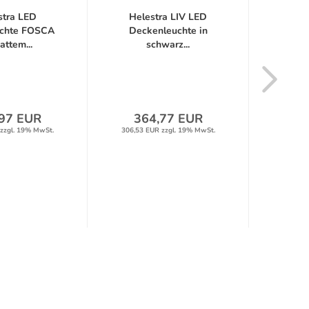
stra LED
Helestra LIV LED
Hele
chte FOSCA
Deckenleuchte in
Wa
attem...
schwarz...
Spi
97 EUR
364,77 EUR
9
zzgl. 19% MwSt.
306,53 EUR zzgl. 19% MwSt.
79,26 