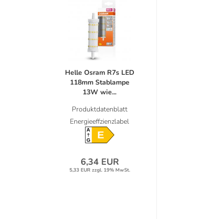
Helle Osram R7s LED
118mm Stablampe
13W wie...
Produktdatenblatt
Energieeffzienzlabel
A
E
G
6,34 EUR
5,33 EUR zzgl. 19% MwSt.