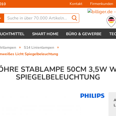
Kontakt
Firmenkunden
010
Lieferland
EUCHTMITTEL
SMART HOME
BÜRO & GEWERBE
TE
»
»
aktlampen
S14 Linienlampen
weißes Licht Spiegelbeleuchtung
RÖHRE STABLAMPE 50CM 3,5W W
PIEGELBELEUCHTUNG
Konto 
Passw
A
L