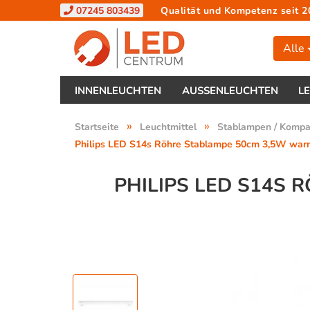
07245 803439
Qualität und Kompetenz seit 2
Alle
INNENLEUCHTEN
AUSSENLEUCHTEN
L
»
»
Startseite
Leuchtmittel
Stablampen / Komp
Philips LED S14s Röhre Stablampe 50cm 3,5W warm
PHILIPS LED S14S 