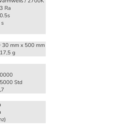
armweiß / 2700K
3 Ra
0.5s
 s
 30 mm x 500 mm
17,5 g
0000
5000 Std
,7
a
a
nz)