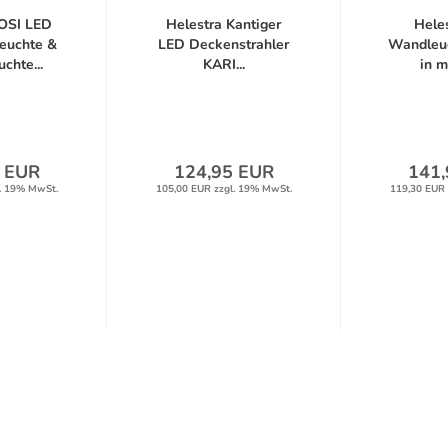
COSI LED
Helestra Kantiger
Hele
euchte &
LED Deckenstrahler
Wandleu
chte...
KARI...
in m
 EUR
124,95 EUR
141,
. 19% MwSt.
105,00 EUR zzgl. 19% MwSt.
119,30 EUR 