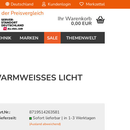
Deutschland
Kundenlogin
Merkzettel
Ihr Warenkorb
0,00 EUR
CHNIK
MARKEN
SALE
THEMENWELT
ARMWEISSES LICHT S
erstellen
ort vergessen?
rt.Nr.:
8719514263581
ieferzeit:
Sofort lieferbar | in 1-3 Werktagen
(Ausland abweichend)