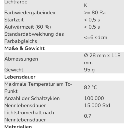
Lichtfarbe
K
Farbwiedergabeindex
>= 80 Ra
Startzeit
< 0,5 s
Aufwärmzeit (60 %)
< 0,5 s
Standardabweichung des
<=6 sdcm
Farbabgleichs
Maße & Gewicht
Ø 28 mm x 118
Abmessungen
mm
Gewicht
95 g
Lebensdauer
Maximale Temperatur am Tc-
82 °C
Punkt
Anzahl der Schaltzyklen
100.000
Nennlebensdauer
15.000 Std
Lichtstromerhalt nach
0,7
Nennlebensdauer
Materialien