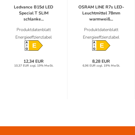
Ledvance B15d LED
OSRAM LINE R7s LED-
Special T SLIM
Leuchtmittel 78mm
schlanke...
warmweiß...
Produktdatenblatt
Produktdatenblatt
Energieeffzienzlabel
Energieeffzienzlabel
A
A
E
E
G
G
12,34 EUR
8,28 EUR
10,37 EUR zzgl. 19% MwSt.
6,96 EUR zzgl. 19% MwSt.