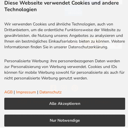
Diese Webseite verwendet Cookies und andere
Newsletter
Technologien
Barrierefreiheit
Stellenangebote
Wir verwenden Cookies und ähnliche Technologien, auch von
Kontakt
VERSAND
Drittanbietern, um die ordentliche Funktionsweise der Website zu
gewährleisten, die Nutzung unseres Angebotes zu analysieren und
Rabatt Codes
Ihnen ein bestmögliches Einkaufserlebnis bieten zu können. Weitere
Informationen finden Sie in unserer Datenschutzerklärung.
Personalisierte Werbung: ihre personenbezogenen Daten werden
zur Personalisierung von Werbung verwendet. Cookies und IDs
können für mobile Werbung sowohl für personalisierte als auch für
nicht personalisierte Werbung genutzt werden.
AGB
|
Impressum
|
Datenschutz
AGB
|
Impressum
|
Datenschutz
|
Cookies
Alle Akzeptieren
LED Centrum | Qualität und Kompetenz seit 2010
Nur Notwendige