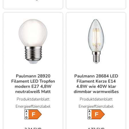
Paulmann 28920
Paulmann 28684 LED
Filament LED Tropfen
Filament Kerze E14
modern E27 4,8W
4.8W wie 40W klar
neutralweiß Matt
dimmbar warmweißes
Licht 2700K
Produktdatenblatt
Produktdatenblatt
Energieeffzienzlabel
Energieeffzienzlabel
A
A
F
F
G
G