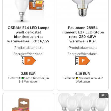
OSRAM E14 LED Lampe
Paulmann 28954
weiß gefrostet
Filament E27 LED Globe
blendreduziertes
retro G80 4,8W
warmweißes Licht 6,5W
warmweiß Klar
wie 60W
Produktdatenblatt
Produktdatenblatt
Energieeffzienzlabel
Energieeffzienzlabel
A
A
F
F
G
G
2,55 EUR
6,19 EUR
Lieferzeit:
Sofort lieferbar | in
Lieferzeit:
Versand in ca. 4-7
1-3 Werktagen
Werktagen
NEU