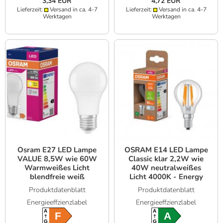
3,34 EUR
4,72 EUR
Lieferzeit:
Versand in ca. 4-7
Lieferzeit:
Versand in ca. 4-7
Werktagen
Werktagen
Osram E27 LED Lampe
OSRAM E14 LED Lampe
VALUE 8,5W wie 60W
Classic klar 2,2W wie
Warmweißes Licht
40W neutralweißes
blendfreie weiß
Licht 4000K - Energy
mattierte Glühbirne
efficiency class A
Produktdatenblatt
Produktdatenblatt
Energieeffzienzlabel
Energieeffzienzlabel
A
A
F
A
G
G