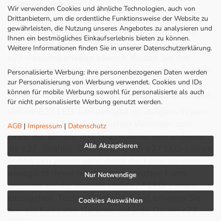
Leuchten vorbeugt.
Wir verwenden Cookies und ähnliche Technologien, auch von
Drittanbietern, um die ordentliche Funktionsweise der Website zu
In unserem Onlineshop finden Sie im Übrigen
gewährleisten, die Nutzung unseres Angebotes zu analysieren und
zahlreiche Adapter, Sockel und Gewinde, damit
Ihnen ein bestmögliches Einkaufserlebnis bieten zu können.
auch Sie die Vorteile einer fremden LED in einer
Weitere Informationen finden Sie in unserer Datenschutzerklärung.
e27-Fassung erleben können. Rüsten Sie Ihre
LED-Leuchte mit nur wenigen Handgriffen zu einer
Personalisierte Werbung: ihre personenbezogenen Daten werden
e27 LED-Lampe um und sorgen Sie in Ihrem
zur Personalisierung von Werbung verwendet. Cookies und IDs
können für mobile Werbung sowohl für personalisierte als auch
gesamten Wohnbereich für einheitliche Fassungen.
für nicht personalisierte Werbung genutzt werden.
Unsere E27 LED-Lampen gibt es übrigens in zwei
grundlegend unterschiedlichen Varianten: zum
AGB
|
Impressum
|
Datenschutz
einen der Birnen- und Tropfenform, zum anderen
Alle Akzeptieren
als e27-Strahler. Die Leistung der e27 LED-Lampe
ändert sich jedoch nicht durch die Form, sondern
ermöglicht Ihnen mit der nostalgischen Form,
Nur Notwendige
langsam auf die Vorteile einer e27 LED-Lampe
einzugehen. Testen Sie sie jetzt und erhalten Sie
Cookies Auswählen
drei bis fünf Jahre Garantie auf jede Osram e27