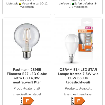
Lieferzeit:
Versand in ca. 10-12
Lieferzeit:
Sofort lieferbar | in
Werktagen
1-3 Werktagen
Paulmann 28955
OSRAM E14 LED STAR
Filament E27 LED Globe
Lampe frosted 7,5W wie
retro G80 4,8W
60W 6500K
neutralweiß Klar
tageslichtweiß
Produktdatenblatt
Produktdatenblatt
Energieeffzienzlabel
Energieeffzienzlabel
A
A
F
F
G
G