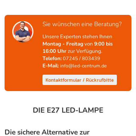
Sie wünschen eine Beratung?
Unsere Experten stehen Ihnen
Montag - Freitag
von
9:00 bis
16:00 Uhr
zur Verfügung.
Telefon:
07245 / 803439
E-Mail:
info@led-centrum.de
Kontaktformular / Rückrufbitte
DIE E27 LED-LAMPE
Die sichere Alternative zur