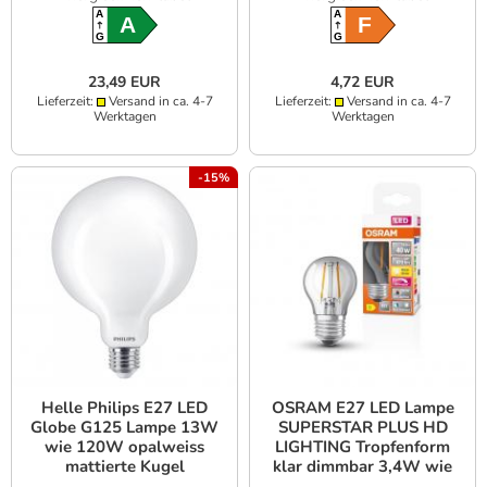
A
A
A
F
G
G
23,49 EUR
4,72 EUR
Lieferzeit:
Versand in ca. 4-7
Lieferzeit:
Versand in ca. 4-7
Werktagen
Werktagen
-15%
Helle Philips E27 LED
OSRAM E27 LED Lampe
Globe G125 Lampe 13W
SUPERSTAR PLUS HD
wie 120W opalweiss
LIGHTING Tropfenform
mattierte Kugel
klar dimmbar 3,4W wie
warmweiß
40W warmweißes Licht