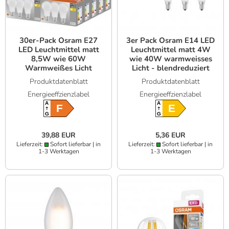
30er-Pack Osram E27
3er Pack Osram E14 LED
LED Leuchtmittel matt
Leuchtmittel matt 4W
8,5W wie 60W
wie 40W warmweisses
Warmweißes Licht
Licht - blendreduziert
Produktdatenblatt
Produktdatenblatt
Energieeffzienzlabel
Energieeffzienzlabel
A
A
F
E
G
G
39,88 EUR
5,36 EUR
Lieferzeit:
Sofort lieferbar | in
Lieferzeit:
Sofort lieferbar | in
1-3 Werktagen
1-3 Werktagen