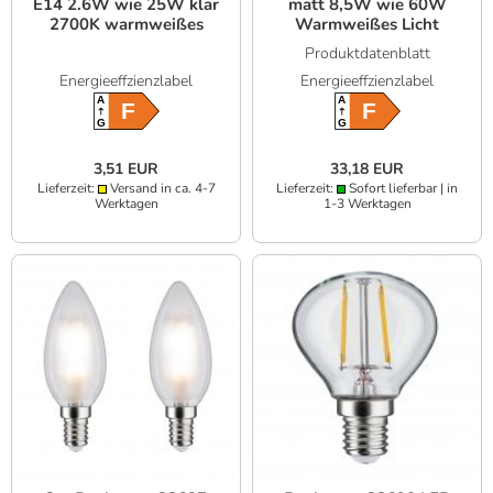
E14 2.6W wie 25W klar
matt 8,5W wie 60W
2700K warmweißes
Warmweißes Licht
Licht
Produktdatenblatt
Energieeffzienzlabel
Energieeffzienzlabel
A
A
F
F
G
G
3,51 EUR
33,18 EUR
Lieferzeit:
Versand in ca. 4-7
Lieferzeit:
Sofort lieferbar | in
Werktagen
1-3 Werktagen