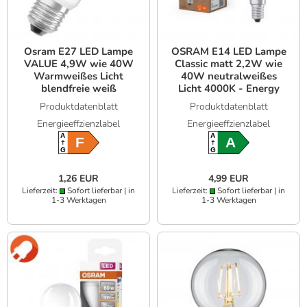
Osram E27 LED Lampe
OSRAM E14 LED Lampe
VALUE 4,9W wie 40W
Classic matt 2,2W wie
Warmweißes Licht
40W neutralweißes
blendfreie weiß
Licht 4000K - Energy
mattierte Glühbirne
efficiency class A
Produktdatenblatt
Produktdatenblatt
Energieeffzienzlabel
Energieeffzienzlabel
A
A
F
A
G
G
1,26 EUR
4,99 EUR
Lieferzeit:
Sofort lieferbar | in
Lieferzeit:
Sofort lieferbar | in
1-3 Werktagen
1-3 Werktagen