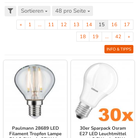
Sortieren
48 pro Seite
«
1
...
11
12
13
14
15
16
17
18
19
...
42
»
INFO & TIPPS
Paulmann 28689 LED
30er Sparpack Osram
Filament Tropfen Lampe
E27 LED Leuchtmittel