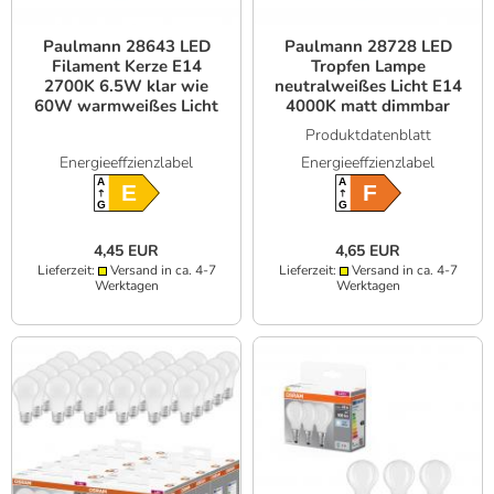
Paulmann 28643 LED
Paulmann 28728 LED
Filament Kerze E14
Tropfen Lampe
2700K 6.5W klar wie
neutralweißes Licht E14
60W warmweißes Licht
4000K matt dimmbar
5W wie 40W
Produktdatenblatt
Energieeffzienzlabel
Energieeffzienzlabel
A
A
E
F
G
G
4,45 EUR
4,65 EUR
Lieferzeit:
Versand in ca. 4-7
Lieferzeit:
Versand in ca. 4-7
Werktagen
Werktagen