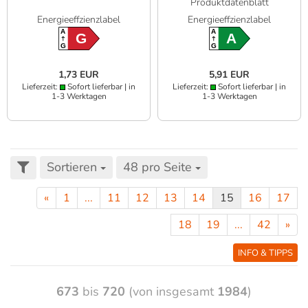
Produktdatenblatt
Energieeffzienzlabel
Energieeffzienzlabel
A
A
G
A
G
G
1,73 EUR
5,91 EUR
Lieferzeit:
Sofort lieferbar | in
Lieferzeit:
Sofort lieferbar | in
1-3 Werktagen
1-3 Werktagen
Sortieren
48 pro Seite
«
1
...
11
12
13
14
15
16
17
18
19
...
42
»
INFO & TIPPS
673
bis
720
(von insgesamt
1984
)