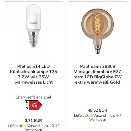
Philips E14 LED
Paulmann 28868
Kühlschranklampe T25
Vintage dimmbare E27
3,2W wie 25W
retro LED BigGlobe 7W
warmweisses Licht
extra warmweiß Gold
Stabform satiniert
Energieeffzienzlabel
A
G
G
45,52 EUR
Lieferzeit:
Versand in ca. 4-7
Werktagen
3,71 EUR
Lieferzeit:
Versand in ca. 10-12
Werktagen