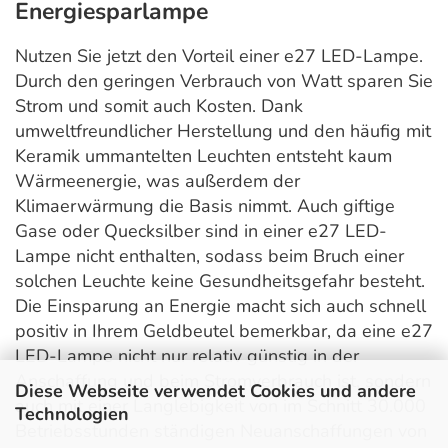
Energiesparlampe
Nutzen Sie jetzt den Vorteil einer e27 LED-Lampe.
Durch den geringen Verbrauch von Watt sparen Sie
Strom und somit auch Kosten. Dank
umweltfreundlicher Herstellung und den häufig mit
Keramik ummantelten Leuchten entsteht kaum
Wärmeenergie, was außerdem der
Klimaerwärmung die Basis nimmt. Auch giftige
Gase oder Quecksilber sind in einer e27 LED-
Lampe nicht enthalten, sodass beim Bruch einer
solchen Leuchte keine Gesundheitsgefahr besteht.
Die Einsparung an Energie macht sich auch schnell
positiv in Ihrem Geldbeutel bemerkbar, da eine e27
LED-Lampe nicht nur relativ günstig in der
Anschaffung und beim Stromverbrauch ist, sondern
Diese Webseite verwendet Cookies und andere
auch mit einer Langlebigkeit von im Schnitt 30.000
Technologien
Betriebsstunden ständigen Neuanschaffungen von