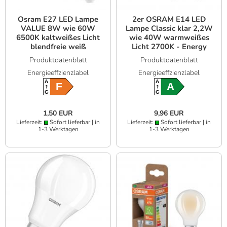
Osram E27 LED Lampe
2er OSRAM E14 LED
VALUE 8W wie 60W
Lampe Classic klar 2,2W
6500K kaltweißes Licht
wie 40W warmweißes
blendfreie weiß
Licht 2700K - Energy
mattierte Glühbirne
efficiency class A
Produktdatenblatt
Produktdatenblatt
Energieeffzienzlabel
Energieeffzienzlabel
A
A
F
A
G
G
1,50 EUR
9,96 EUR
Lieferzeit:
Sofort lieferbar | in
Lieferzeit:
Sofort lieferbar | in
1-3 Werktagen
1-3 Werktagen