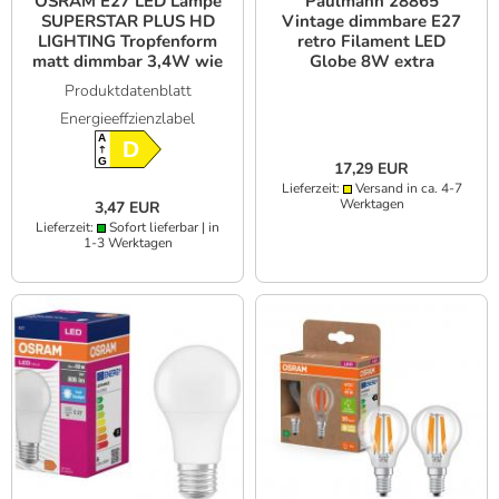
OSRAM E27 LED Lampe
Paulmann 28865
SUPERSTAR PLUS HD
Vintage dimmbare E27
LIGHTING Tropfenform
retro Filament LED
matt dimmbar 3,4W wie
Globe 8W extra
40W universalweißes
warmweiß Rauchglas
Produktdatenblatt
Licht & hohe
Energieeffzienzlabel
Farbwiedergabe
A
D
G
17,29 EUR
Lieferzeit:
Versand in ca. 4-7
Werktagen
3,47 EUR
Lieferzeit:
Sofort lieferbar | in
1-3 Werktagen