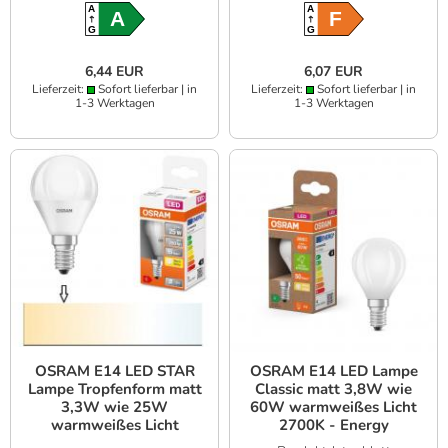
A
A
A
F
G
G
6,44 EUR
6,07 EUR
Lieferzeit:
Sofort lieferbar | in
Lieferzeit:
Sofort lieferbar | in
1-3 Werktagen
1-3 Werktagen
OSRAM E14 LED STAR
OSRAM E14 LED Lampe
Lampe Tropfenform matt
Classic matt 3,8W wie
3,3W wie 25W
60W warmweißes Licht
warmweißes Licht
2700K - Energy
efficiency class A