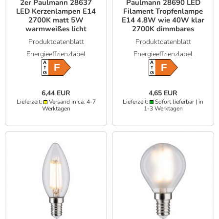
2er Paulmann 28637
Paulmann 28690 LED
LED Kerzenlampen E14
Filament Tropfenlampe
2700K matt 5W
E14 4.8W wie 40W klar
warmweißes licht
2700K dimmbares
warmweißes Licht
Produktdatenblatt
Produktdatenblatt
Energieeffzienzlabel
Energieeffzienzlabel
A
A
F
F
G
G
6,44 EUR
4,65 EUR
Lieferzeit:
Versand in ca. 4-7
Lieferzeit:
Sofort lieferbar | in
Werktagen
1-3 Werktagen