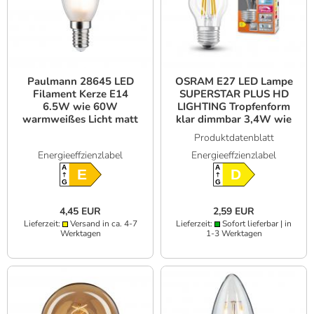
Paulmann 28645 LED
OSRAM E27 LED Lampe
Filament Kerze E14
SUPERSTAR PLUS HD
6.5W wie 60W
LIGHTING Tropfenform
warmweißes Licht matt
klar dimmbar 3,4W wie
40W neutralweißes
Produktdatenblatt
Licht & hohe
Energieeffzienzlabel
Energieeffzienzlabel
Farbwiedergabe
A
A
E
D
G
G
4,45 EUR
2,59 EUR
Lieferzeit:
Versand in ca. 4-7
Lieferzeit:
Sofort lieferbar | in
Werktagen
1-3 Werktagen