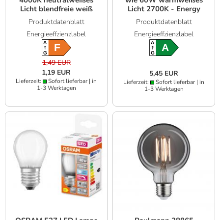
4000K neutralweißes
wie 60W warmweißes
Licht blendfreie weiß
Licht 2700K - Energy
mattierte Glühbirne
efficiency class A
Produktdatenblatt
Produktdatenblatt
Energieeffzienzlabel
Energieeffzienzlabel
A
A
F
A
G
G
1,49 EUR
1,19 EUR
5,45 EUR
Lieferzeit:
Sofort lieferbar | in
Lieferzeit:
Sofort lieferbar | in
1-3 Werktagen
1-3 Werktagen