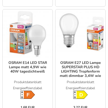
OSRAM E14 LED STAR
OSRAM E27 LED Lampe
Lampe matt 4,9W wie
SUPERSTAR PLUS HD
40W tageslichtweiß
LIGHTING Tropfenform
matt dimmbar 3,4W wie
40W warmweißes Licht
Produktdatenblatt
Produktdatenblatt
& hohe Farbwiedergabe
Energieeffzienzlabel
Energieeffzienzlabel
A
A
F
D
G
G
1,68 EUR
3,27 EUR