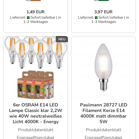
1,49 EUR
3,97 EUR
Lieferzeit:
Sofort lieferbar | in
Lieferzeit:
Sofort lieferbar | in
1-3 Werktagen
1-3 Werktagen
NEU
6er OSRAM E14 LED
Paulmann 28727 LED
Lampe Classic klar 2,2W
Filament Kerze E14
wie 40W neutralweißes
4000K matt dimmbar
Licht 4000K - Energy
5W
efficiency class A
Produktdatenblatt
Produktdatenblatt
Energieeffzienzlabel
Energieeffzienzlabel