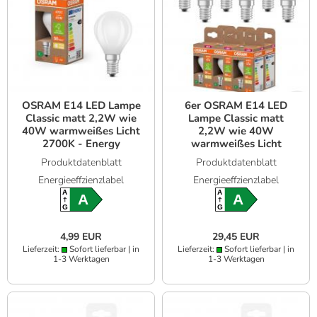
OSRAM E14 LED Lampe
6er OSRAM E14 LED
Classic matt 2,2W wie
Lampe Classic matt
40W warmweißes Licht
2,2W wie 40W
2700K - Energy
warmweißes Licht
efficiency class A
2700K - Energy
Produktdatenblatt
Produktdatenblatt
efficiency class A
Energieeffzienzlabel
Energieeffzienzlabel
A
A
A
A
G
G
4,99 EUR
29,45 EUR
Lieferzeit:
Sofort lieferbar | in
Lieferzeit:
Sofort lieferbar | in
1-3 Werktagen
1-3 Werktagen