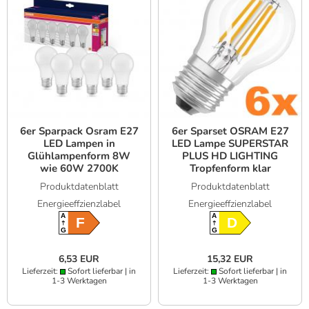
6er Sparpack Osram E27
6er Sparset OSRAM E27
LED Lampen in
LED Lampe SUPERSTAR
Glühlampenform 8W
PLUS HD LIGHTING
wie 60W 2700K
Tropfenform klar
warmweißes Licht
dimmbar 3,4W wie 40W
Produktdatenblatt
Produktdatenblatt
neutralweißes Licht &
Energieeffzienzlabel
Energieeffzienzlabel
hohe Farbwiedergabe
A
A
F
D
G
G
6,53 EUR
15,32 EUR
Lieferzeit:
Sofort lieferbar | in
Lieferzeit:
Sofort lieferbar | in
1-3 Werktagen
1-3 Werktagen