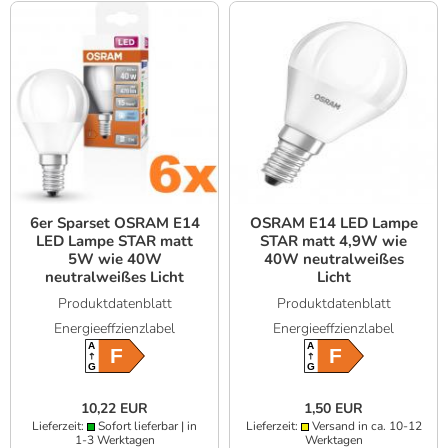
6er Sparset OSRAM E14
OSRAM E14 LED Lampe
LED Lampe STAR matt
STAR matt 4,9W wie
5W wie 40W
40W neutralweißes
neutralweißes Licht
Licht
Produktdatenblatt
Produktdatenblatt
Energieeffzienzlabel
Energieeffzienzlabel
A
A
F
F
G
G
10,22 EUR
1,50 EUR
Lieferzeit:
Sofort lieferbar | in
Lieferzeit:
Versand in ca. 10-12
1-3 Werktagen
Werktagen