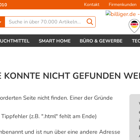
Kontakt
Firmenkunden
010
Lieferland
EUCHTMITTEL
SMART HOME
BÜRO & GEWERBE
TE
E KONNTE NICHT GEFUNDEN W
Konto 
orderten Seite nicht finden. Einer der Gründe
Passw
ippfehler (z.B. ".html" fehlt am Ende)
mbenannt und ist nun über eine andere Adresse