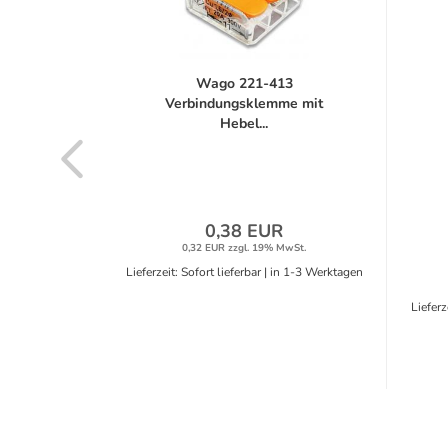
NE 30
Wago 221-413
hte...
Verbindungsklemme mit
Hebel...
R
0,38 EUR
MwSt.
0,32 EUR zzgl. 19% MwSt.
in 1-3 Werktagen
Lieferzeit: Sofort lieferbar | in 1-3 Werktagen
Lieferz