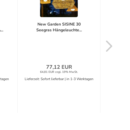
New Garden SISINE 30
W
..
Seegras Hängeleuchte...
Verbi
77,12 EUR
64,81 EUR zzgl. 19% MwSt.
0,32
ktagen
Lieferzeit: Sofort lieferbar | in 1-3 Werktagen
Lieferzeit: Sof