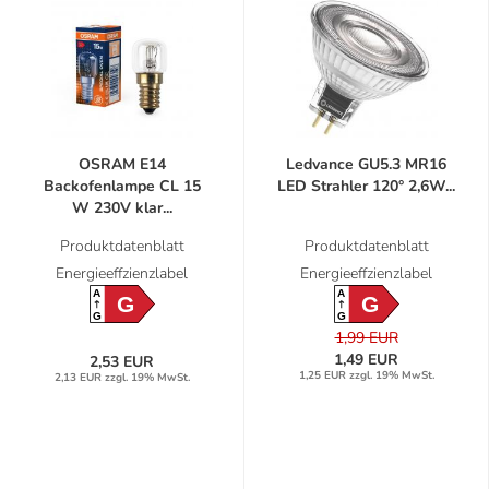
OSRAM E14
Ledvance GU5.3 MR16
Backofenlampe CL 15
LED Strahler 120° 2,6W...
W 230V klar...
Produktdatenblatt
Produktdatenblatt
Energieeffzienzlabel
Energieeffzienzlabel
A
A
G
G
G
G
1,99 EUR
1,49 EUR
2,53 EUR
1,25 EUR zzgl. 19% MwSt.
2,13 EUR zzgl. 19% MwSt.