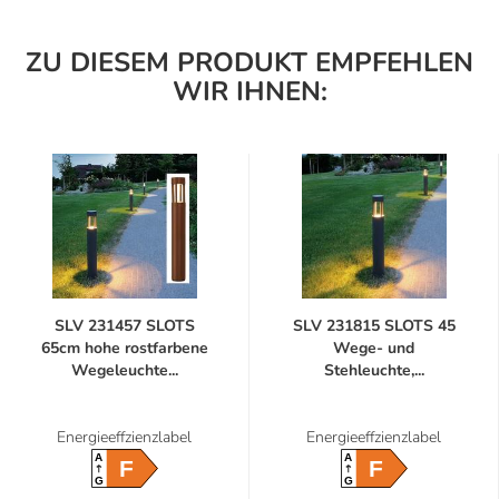
ZU DIESEM PRODUKT EMPFEHLEN
WIR IHNEN:
SLV 231457 SLOTS
SLV 231815 SLOTS 45
65cm hohe rostfarbene
Wege- und
Wegeleuchte...
Stehleuchte,...
Energieeffzienzlabel
Energieeffzienzlabel
A
A
F
F
G
G