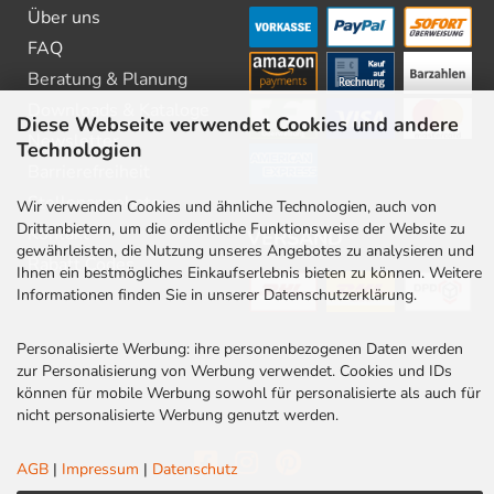
Über uns
FAQ
Beratung & Planung
Downloads & Kataloge
Diese Webseite verwendet Cookies und andere
Newsletter
Technologien
Barrierefreiheit
Stellenangebote
Wir verwenden Cookies und ähnliche Technologien, auch von
Drittanbietern, um die ordentliche Funktionsweise der Website zu
Kontakt
VERSAND
gewährleisten, die Nutzung unseres Angebotes zu analysieren und
Rabatt Codes
Ihnen ein bestmögliches Einkaufserlebnis bieten zu können. Weitere
Informationen finden Sie in unserer Datenschutzerklärung.
Personalisierte Werbung: ihre personenbezogenen Daten werden
zur Personalisierung von Werbung verwendet. Cookies und IDs
können für mobile Werbung sowohl für personalisierte als auch für
nicht personalisierte Werbung genutzt werden.
AGB
|
Impressum
|
Datenschutz