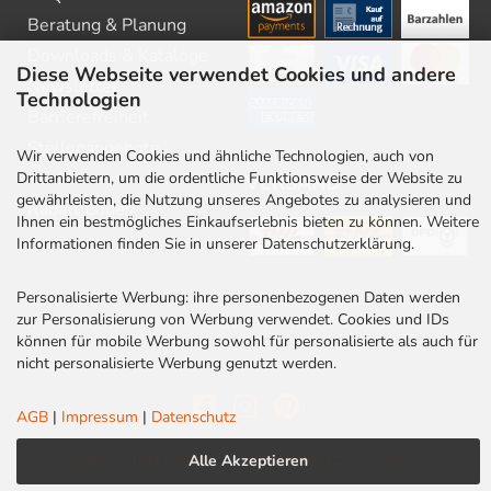
Beratung & Planung
Downloads & Kataloge
Diese Webseite verwendet Cookies und andere
Newsletter
Technologien
Barrierefreiheit
Stellenangebote
Wir verwenden Cookies und ähnliche Technologien, auch von
Kontakt
Drittanbietern, um die ordentliche Funktionsweise der Website zu
VERSAND
gewährleisten, die Nutzung unseres Angebotes zu analysieren und
Rabatt Codes
Ihnen ein bestmögliches Einkaufserlebnis bieten zu können. Weitere
Informationen finden Sie in unserer Datenschutzerklärung.
Personalisierte Werbung: ihre personenbezogenen Daten werden
zur Personalisierung von Werbung verwendet. Cookies und IDs
können für mobile Werbung sowohl für personalisierte als auch für
nicht personalisierte Werbung genutzt werden.
AGB
|
Impressum
|
Datenschutz
AGB
|
Impressum
|
Datenschutz
|
Cookies
Alle Akzeptieren