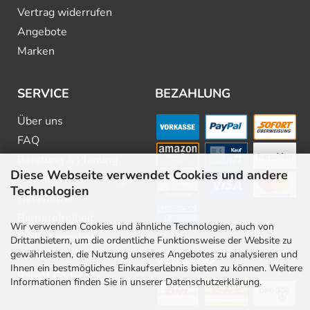
Vertrag widerrufen
Angebote
Marken
SERVICE
BEZAHLUNG
Über uns
FAQ
Beratung & Planung
Diese Webseite verwendet Cookies und andere
Downloads & Kataloge
Technologien
Newsletter
Barrierefreiheit
Wir verwenden Cookies und ähnliche Technologien, auch von
Stellenangebote
Drittanbietern, um die ordentliche Funktionsweise der Website zu
gewährleisten, die Nutzung unseres Angebotes zu analysieren und
Kontakt
VERSAND
Ihnen ein bestmögliches Einkaufserlebnis bieten zu können. Weitere
Rabatt Codes
Informationen finden Sie in unserer Datenschutzerklärung.