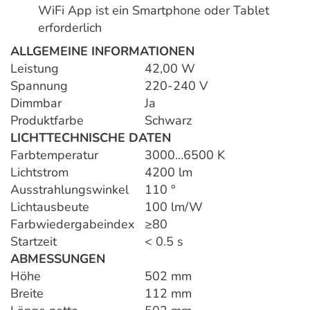
WiFi App ist ein Smartphone oder Tablet
erforderlich
ALLGEMEINE INFORMATIONEN
Leistung
42,00 W
Spannung
220-240 V
Dimmbar
Ja
Produktfarbe
Schwarz
LICHTTECHNISCHE DATEN
Farbtemperatur
3000…6500 K
Lichtstrom
4200 lm
Ausstrahlungswinkel
110 °
Lichtausbeute
100 lm/W
Farbwiedergabeindex
≥80
Startzeit
< 0.5 s
ABMESSUNGEN
Höhe
502 mm
Breite
112 mm