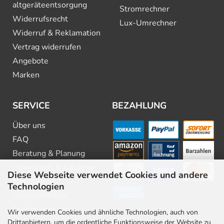
altgeräte­entsorgung
Stromrechner
Widerrufsrecht
Lux-Umrechner
Widerruf & Reklamation
Vertrag widerrufen
Angebote
Marken
SERVICE
BEZAHLUNG
Über uns
FAQ
Beratung & Planung
Downloads & Kataloge
Diese Webseite verwendet Cookies und andere
Newsletter
Technologien
Barrierefreiheit
Stellenangebote
Wir verwenden Cookies und ähnliche Technologien, auch von
Drittanbietern, um die ordentliche Funktionsweise der Website zu
Kontakt