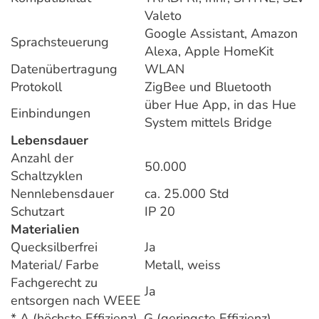
Valeto
Google Assistant, Amazon
Sprachsteuerung
Alexa, Apple HomeKit
Datenübertragung
WLAN
Protokoll
ZigBee und Bluetooth
über Hue App, in das Hue
Einbindungen
System mittels Bridge
Lebensdauer
Anzahl der
50.000
Schaltzyklen
Nennlebensdauer
ca. 25.000 Std
Schutzart
IP 20
Materialien
Quecksilberfrei
Ja
Material/ Farbe
Metall, weiss
Fachgerecht zu
Ja
entsorgen nach WEEE
* A (höchste Effizienz), G (geringste Effizienz)