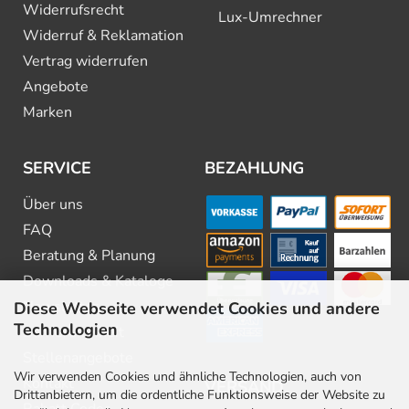
Widerrufsrecht
Lux-Umrechner
Widerruf & Reklamation
Vertrag widerrufen
Angebote
Marken
SERVICE
BEZAHLUNG
Über uns
FAQ
Beratung & Planung
Downloads & Kataloge
Newsletter
Diese Webseite verwendet Cookies und andere
Technologien
Barrierefreiheit
Stellenangebote
Wir verwenden Cookies und ähnliche Technologien, auch von
Kontakt
VERSAND
Drittanbietern, um die ordentliche Funktionsweise der Website zu