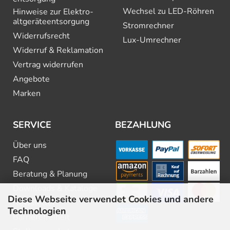
Wechsel zu LED-Röhren
Hinweise zur Elektro­
altgeräte­entsorgung
Stromrechner
Widerrufsrecht
Lux-Umrechner
Widerruf & Reklamation
Vertrag widerrufen
Angebote
Marken
SERVICE
BEZAHLUNG
Über uns
FAQ
Beratung & Planung
Downloads & Kataloge
Diese Webseite verwendet Cookies und andere
Newsletter
Technologien
Barrierefreiheit